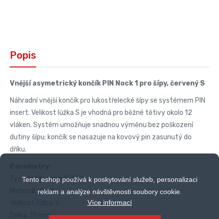
Popis
Vnější asymetrický končík PIN Nock 1 pro šípy, červený S
Náhradní vnější končík pro lukostřelecké šípy se systémem PIN
insert. Velikost lůžka S je vhodná pro běžné tětivy okolo 12
vláken. Systém umožňuje snadnou výměnu bez poškození
dutiny šípu; končík se nasazuje na kovový pin zasunutý do
dříku.
Parametry:
Typ končíku: vnější PIN 1
Tento eshop používá k poskytování služeb, personalizaci
Materiál: plast
reklam a analýze návštěvnosti soubory cookie.
Více informací
Velikost lůžka: S
Délka: 17 mm