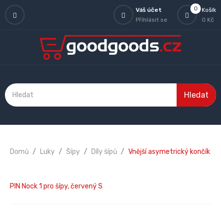
0
Váš účet
Košík
Přihlásit se
0 Kč
Hledat
Domů
Luky
Šípy
Díly šípů
Vnější asymetrický končík
PIN Nock 1 pro šípy, červený S