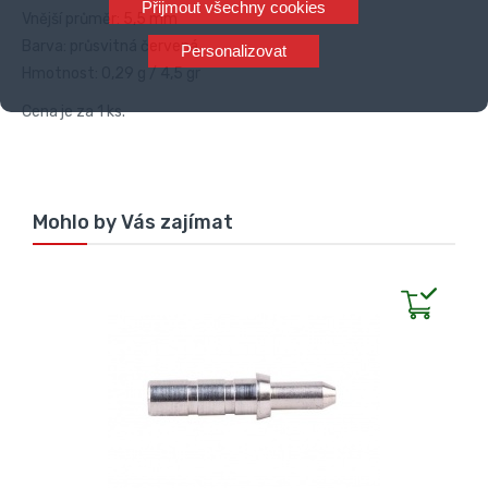
Přijmout všechny cookies
Vnější průměr: 5,5 mm
Barva: průsvitná červená
Personalizovat
Hmotnost: 0,29 g / 4,5 gr
Cena je za 1 ks.
Mohlo by Vás zajímat