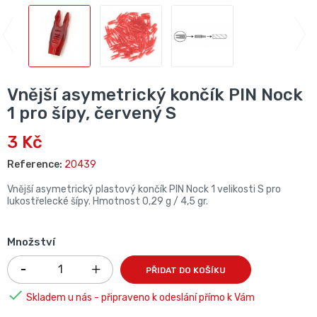
Vnější asymetrický končík PIN Nock
1 pro šípy, červený S
3 Kč
Reference:
20439
Vnější asymetrický plastový končík PIN Nock 1 velikosti S pro
lukostřelecké šípy. Hmotnost 0,29 g / 4,5 gr.
Množství
PŘIDAT DO KOŠÍKU

Skladem u nás - připraveno k odeslání přímo k Vám