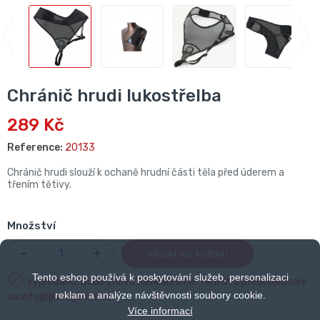
Chránič hrudi lukostřelba
289 Kč
Reference:
20133
Chránič hrudi slouží k ochaně hrudní části těla před úderem a
třením tětivy.
Množství
PŘIDAT DO KOŠÍKU

Tento eshop používá k poskytování služeb, personalizaci
Vyprodáno. Bude znovu naskladněno. Termín a předobjednání
reklam a analýze návštěvnosti soubory cookie.
na info@goodgoods.cz
Více informací