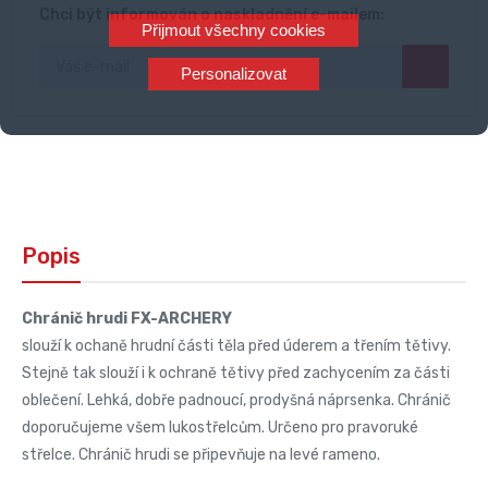
Chci být informován o naskladnění e-mailem:
Přijmout všechny cookies
Personalizovat
Popis
Chránič hrudi FX-ARCHERY
slouží k ochaně hrudní části těla před úderem a třením tětivy.
Stejně tak slouží i k ochraně tětivy před zachycením za části
oblečení. Lehká, dobře padnoucí, prodyšná náprsenka. Chránič
doporučujeme všem lukostřelcům. Určeno pro pravoruké
střelce. Chránič hrudi se připevňuje na levé rameno.