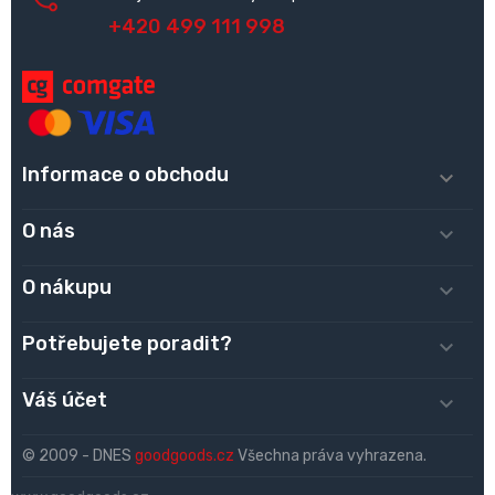
+420 499 111 998
Informace o obchodu

O nás

O nákupu

Potřebujete poradit?

Váš účet

© 2009 - DNES
goodgoods.cz
Všechna práva vyhrazena.