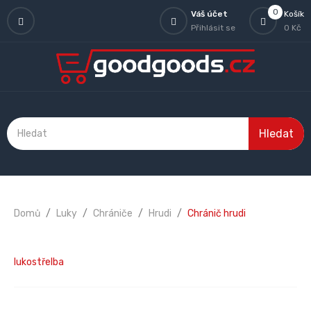
0
Váš účet
Košík
Přihlásit se
0 Kč
Hledat
Domů
Luky
Chrániče
Hrudi
Chránič hrudi
lukostřelba