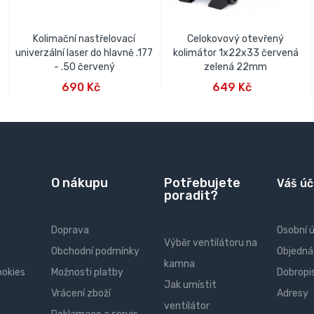
Kolimační nastřelovací
Celokovový otevřený
univerzální laser do hlavně .177
kolimátor 1x22x33 červená
- .50 červený
zelená 22mm
PŘIDAT DO KOŠÍKU
PŘIDAT DO KOŠÍKU
690 Kč
649 Kč
O nákupu
Potřebujete
Váš úč
poradit?
Doprava
Osobní 
Výběr ventilátoru na
Obchodní podmínky
Objedná
kamna
ookies
Možnosti platby
Dobropi
Jak umístit
Vrácení zboží
Adresy
ventilátor