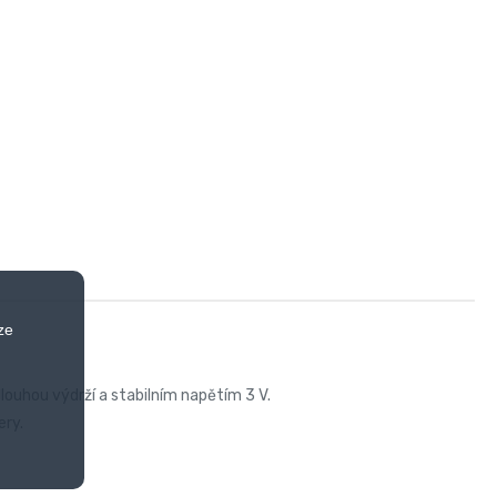
ze
dlouhou výdrží a stabilním napětím 3 V.
ery.