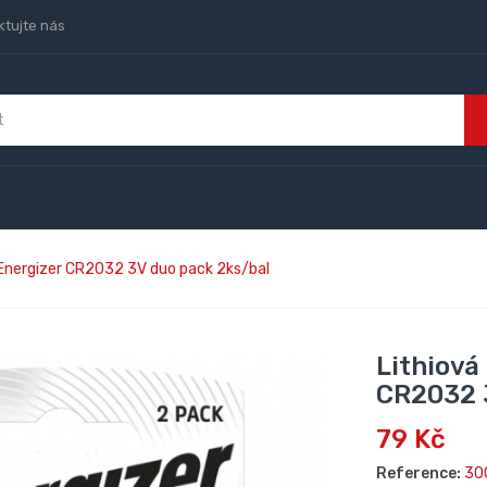
ktujte nás
e Energizer CR2032 3V duo pack 2ks/bal
Lithiová
CR2032 
79 Kč
Reference:
30