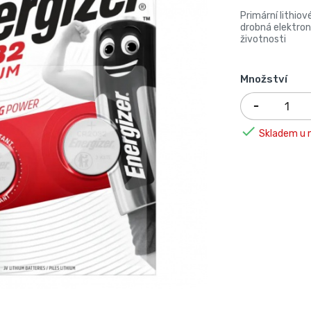
Primární lithiov
drobná elektroni
životnosti
Množství

Skladem u n