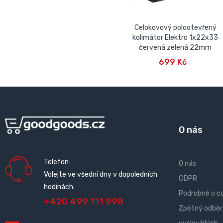
Celokovový polootevřený
kolimátor Elektro 1x22x33
červená zelená 22mm
PŘIDAT DO KOŠÍKU
699 Kč
O nás
Telefon:
O nás
Volejte ve všední dny v dopoledních
GDPR
hodinách.
Podrobně o c
+420 499 111 998
Zpětný odběr