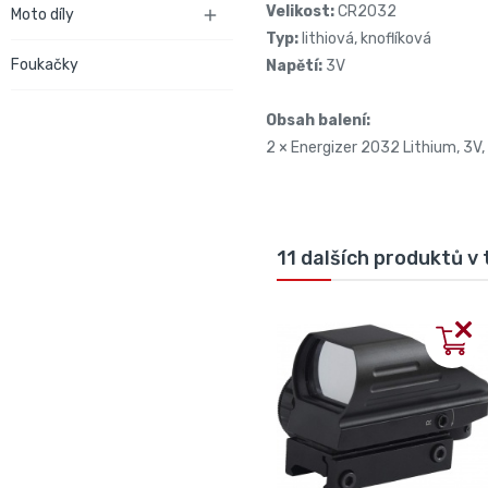
Velikost:
CR2032
Moto díly

Typ:
lithiová, knoflíková
Foukačky
Napětí:
3V
Obsah balení:
2 × Energizer 2032 Lithium, 3V,
11 dalších produktů v 