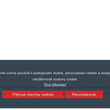
ento eshop používá k poskytování služeb, personalizaci reklam a analý
ium – 2 ks
návštěvnosti soubory cookie.
Více informací
 Energizer 2032 Lithium – spolehlivými a dlouhotrvajícími bateriemi s 
ch knoflíkových baterií, ideálních pro naše kolimátory, puškohledy a las
Přijmout všechny cookies
Personalizovat