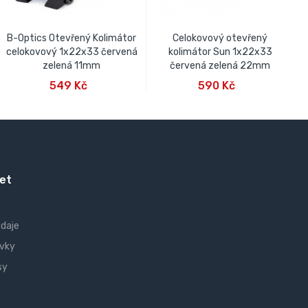
B-Optics Otevřený Kolimátor
Celokovový otevřený
celokovový 1x22x33 červená
kolimátor Sun 1x22x33
zelená 11mm
červená zelená 22mm
PŘIDAT DO KOŠÍKU
PŘIDAT DO KOŠÍKU
549 Kč
590 Kč
et
údaje
vky
sy