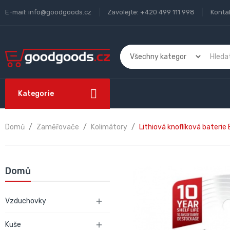
E-mail:
info@goodgoods.cz
Zavolejte:
+420 499 111 998
Konta
Kategorie
Domů
Zaměřovače
Kolimátory
Lithiová knoflíková bateri
Domů
Vzduchovky

Kuše
