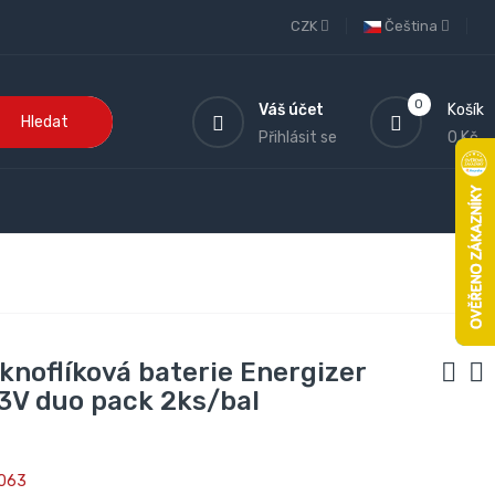
CZK
Čeština
0
Váš účet
Košík
Hledat
Přihlásit se
0 Kč
 knoflíková baterie Energizer
3V duo pack 2ks/bal
063