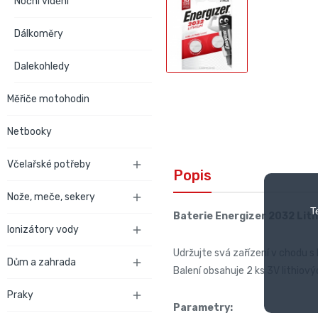
Noční vidění
Dálkoměry
Dalekohledy
Měřiče motohodin
Netbooky
Včelařské potřeby

Popis
Nože, meče, sekery

T
Baterie Energizer 2032 Lith
Ionizátory vody

Udržujte svá zařízení v chodu s
Dům a zahrada

Balení obsahuje 2 ks 3V lithiový
Praky

Parametry: