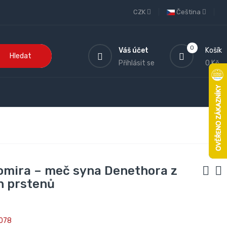
CZK
Čeština
0
Váš účet
Košík
Hledat
Přihlásit se
0 Kč
omira – meč syna Denethora z
n prstenů
078