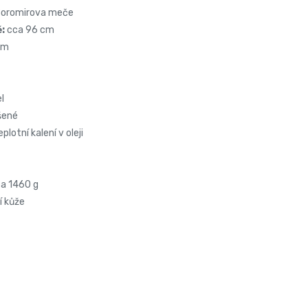
 Boromirova meče
ě:
cca 96 cm
cm
l
šené
lotní kalení v oleji
a 1460 g
í kůže