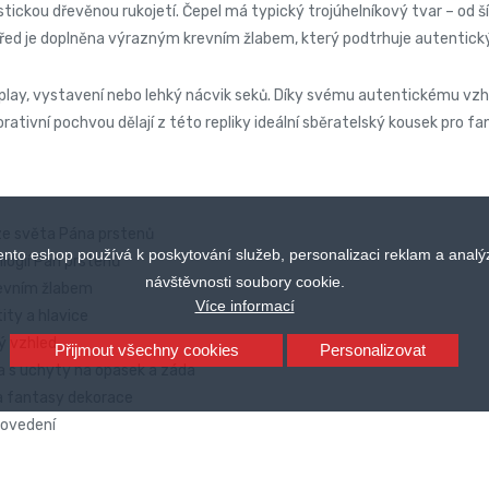
stickou dřevěnou rukojetí. Čepel má typický trojúhelníkový tvar – od š
řed je doplněna výrazným krevním žlabem, který podtrhuje autentický 
splay, vystavení nebo lehký nácvik seků. Díky svému autentickému vz
orativní pochvou dělají z této repliky ideální sběratelský kousek pro
ze světa Pána prstenů
ento eshop používá k poskytování služeb, personalizaci reklam a analý
ilogií Pán prstenů
návštěvnosti soubory cookie.
revním žlabem
Více informací
ity a hlavice
ý vzhled
Přijmout všechny cookies
Personalizovat
a s uchyty na opasek a záda
y a fantasy dekorace
rovedení