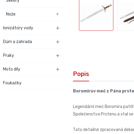
Sekery
Nože

Ionizátory vody

Dům a zahrada

Praky

Moto díly

Popis
Foukačky
Boromirův meč z Pána prst
Legendární meč Boromira patřil
Společenstva Prstenu a stal se
Tato detailně zpracovaná dekor