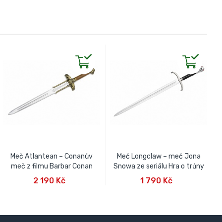
Meč Atlantean – Conanův
Meč Longclaw – meč Jona
meč z filmu Barbar Conan
Snowa ze seriálu Hra o trůny
PŘIDAT DO KOŠÍKU
PŘIDAT DO KOŠÍKU
2 190 Kč
1 790 Kč