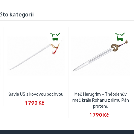
éto kategorii
Šavle US s kovovou pochvou
Meč Herugrim – Théodenův
PŘIDAT DO KOŠÍKU
meč krále Rohanu z filmu Pán
1 790 Kč
prstenů
PŘIDAT DO KOŠÍKU
1 790 Kč