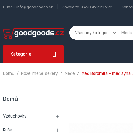
E-mail:
info@goodgoods.cz
Zavolejte:
+420 499 111 998
Konta
Kategorie
Domů
Nože, meče, sekery
Meče
Meč Boromira – meč syna D
Domů
Vzduchovky

Kuše
