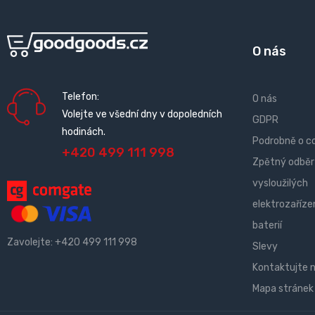
O nás
Telefon:
O nás
Volejte ve všední dny v dopoledních
GDPR
hodinách.
Podrobně o c
+420 499 111 998
Zpětný odběr
vysloužilých
elektrozařízen
baterií
Zavolejte:
+420 499 111 998
Slevy
Kontaktujte 
Mapa stránek