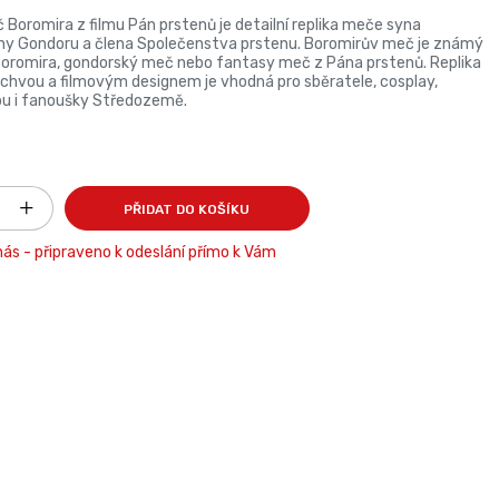
 Boromira z filmu Pán prstenů je detailní replika meče syna
iny Gondoru a člena Společenstva prstenu. Boromirův meč je známý
Boromira, gondorský meč nebo fantasy meč z Pána prstenů. Replika
ochvou a filmovým designem je vhodná pro sběratele, cosplay,
u i fanoušky Středozemě.
PŘIDAT DO KOŠÍKU
ás - připraveno k odeslání přímo k Vám