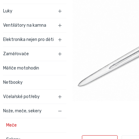
Luky

Ventilátory na kamna

Elektronika nejen pro děti

Zaměřovače

Měřiče motohodin
Netbooky
Včelařské potřeby

Nože, meče, sekery

Meče