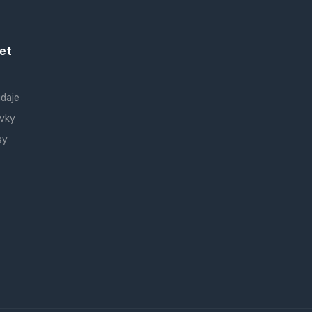
et
údaje
vky
sy