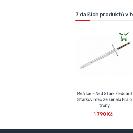
7 dalších produktů v t
Meč Ice – Ned Stark / Eddard
Starkův meč ze seriálu Hra o
trůny
PŘIDAT DO KOŠÍKU
1 790 Kč