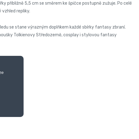
ířky přibližně 5,5 cm se směrem ke špičce postupně zužuje. Po celé
vzhled repliky.
hledu se stane výrazným doplňkem každé sbírky fantasy zbraní.
 fanoušky Tolkienovy Středozemě, cosplay i stylovou fantasy
ze