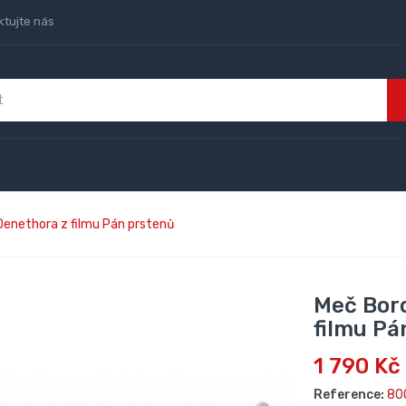
ktujte nás
enethora z filmu Pán prstenů
Meč Bor
filmu Pá
1 790 Kč
Reference:
80