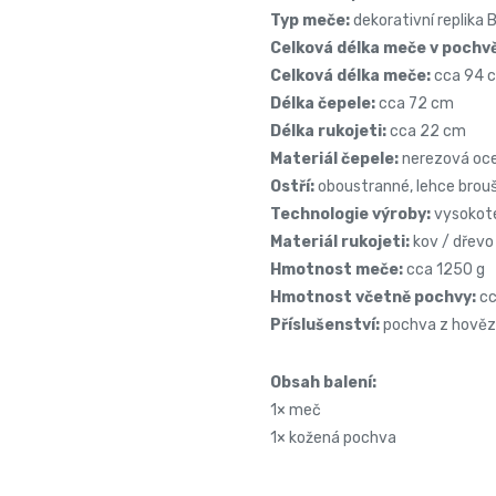
Typ meče:
dekorativní replika
Celková délka meče v pochv
Celková délka meče:
cca 94 
Délka čepele:
cca 72 cm
Délka rukojeti:
cca 22 cm
Materiál čepele:
nerezová oce
Ostří:
oboustranné, lehce brou
Technologie výroby:
vysokotep
Materiál rukojeti:
kov / dřevo
Hmotnost meče:
cca 1250 g
Hmotnost včetně pochvy:
cc
Příslušenství:
pochva z hověz
Obsah balení:
1× meč
1× kožená pochva