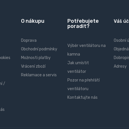
O nákupu
Potřebujete
Váš úč
poradit?
Doprava
Osobní 
Výběr ventilátoru na
Obchodní podmínky
Objedná
kamna
ookies
Možnosti platby
Dobropi
Jak umístit
Vrácení zboží
Adresy
ventilátor
Reklamace a servis
Pozor na přehřátí
í /
ventilátoru
Kontaktujte nás
nás