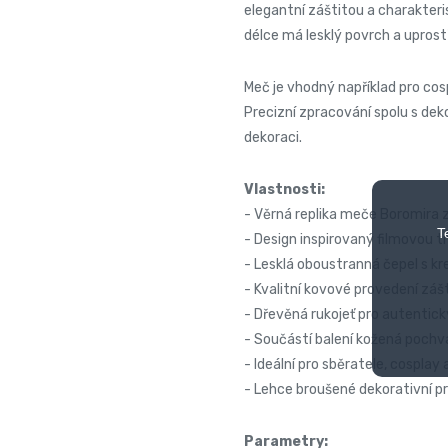
elegantní záštitou a charakteri
délce má lesklý povrch a uprost
Meč je vhodný například pro co
Precizní zpracování spolu s dek
dekoraci.
Vlastnosti:
- Věrná replika meče Boromira 
T
- Design inspirovaný filmovou tr
- Lesklá oboustranná čepel s k
- Kvalitní kovové provedení zášt
- Dřevěná rukojeť pro autentick
- Součástí balení kožená pochv
- Ideální pro sběratele, cospla
- Lehce broušené dekorativní p
Parametry: