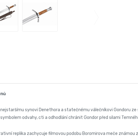
enů
 nejstaršímu synovi Denethora a statečnému válečníkovi Gondoru ze 
 symbolem odvahy, cti a odhodlání chránit Gondor před silami Temnéh
ativní replika zachycuje filmovou podobu Boromirova meče známou z 