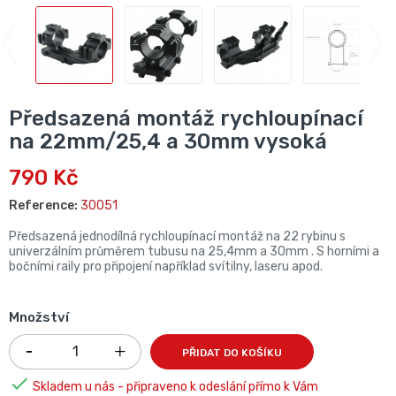
Předsazená montáž rychloupínací
na 22mm/25,4 a 30mm vysoká
790 Kč
Reference:
30051
Předsazená jednodílná rychloupínací montáž na 22 rybinu s
univerzálním průměrem tubusu na 25,4mm a 30mm . S horními a
bočními raily pro připojení například svítilny, laseru apod.
Množství
PŘIDAT DO KOŠÍKU

Skladem u nás - připraveno k odeslání přímo k Vám