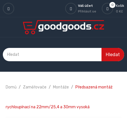
0
Váš účet
Košík
Přihlásit se
0 Kč
Hledat
Domů
Zaměřovače
Montáže
Předsazená montáž
rychloupínací na 22mm/25,4 a 30mm vysoká