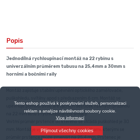
Popis
Jednodílná rychloupínací montáž na 22 rybinu s
univerzálním průměrem tubusu na 25,4mm a 30mm s
horními a bočními raily
Montáž zajišťuje stabilní upevnění optického zaměřovače,
puškohledu, svítilny apod s předsazením 6 cm. Montáž se
Tento eshop používá k poskytování služeb, personalizaci
upevňuje pomocí dvou aretačních destiček řízených pružinou
reklam a analýze návštěvnosti soubory cookie.
na 22 mm lištu s rychloupínacími šrouby.
Více informací
Vnitřní průměr prstence do kterého se vkládá puškohled je 30
mm. Montáž je vybavena i plastovými vložkami, kterými se
Přijmout všechny cookies
průměr prstence může zmenšit na 25,4 mm. Prstenec je