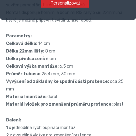
Personalizovat
sevřen pomocí šesti imbusových šroubů.
Montáž disponuje horními a bočními RIS raily o šíři 22mm, na
které je možné připevnit svítilnu, laser apod.
Parametry:
Celková délka:
14 cm
Délka 22mm lišty:
8 cm
Délka předsazení:
6 cm
Celková výška montáže:
6,5 cm
Průměr tubusu:
25,4 mm, 30 mm
Vyvýšení od základny ke spodní části prstence:
cca 25
mm
Materiál montáže:
dural
Materiál vložek pro zmenšení průměru prstence:
plast
Balení:
1 x jednodílná rychloupínací montáž
2 x dvoudílná vložka pro zmenšení prstence