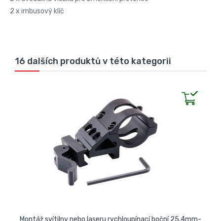
2 x imbusový klíč
16 dalších produktů v této kategorii
Montáž svítilny nebo laseru rychloupínací boční 25,4mm-