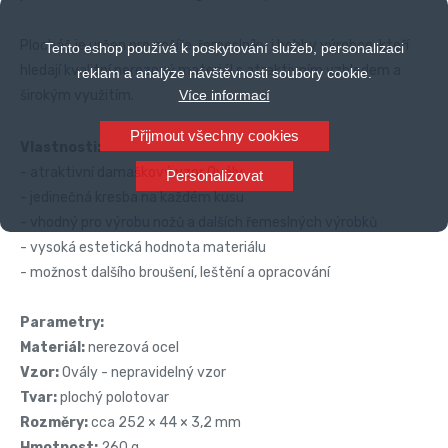
Plocháč je určen pro nožíře, řemeslníky i hobby výrobce, kteří
Tento eshop používá k poskytování služeb, personalizaci
hledají kvalitní nerezový materiál s atraktivním vzhledem a
reklam a analýze návštěvnosti soubory cookie.
širokým využitím.
Více informací
Přijmout všechny cookies
Vlastnosti:
- atraktivní damaškový vzor Ovály
Personalizovat
- jedinečná kresba na každém kusu
- vhodný pro výrobu nožů a dalších řemeslných výrobků
- vysoká estetická hodnota materiálu
- možnost dalšího broušení, leštění a opracování
Parametry:
Materiál:
nerezová ocel
Vzor:
Ovály - nepravidelný vzor
Tvar:
plochý polotovar
Rozměry:
cca 252 × 44 × 3,2 mm
Hmotnost:
260 g