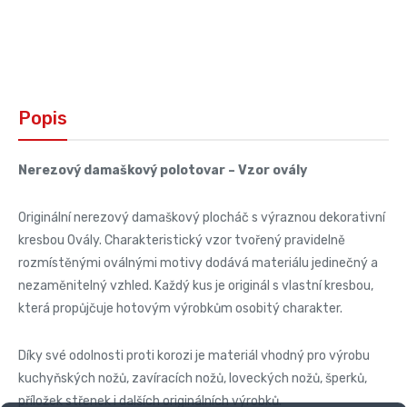
Popis
Nerezový damaškový polotovar – Vzor ovály
Originální nerezový damaškový plocháč s výraznou dekorativní
kresbou Ovály. Charakteristický vzor tvořený pravidelně
rozmístěnými oválnými motivy dodává materiálu jedinečný a
nezaměnitelný vzhled. Každý kus je originál s vlastní kresbou,
která propůjčuje hotovým výrobkům osobitý charakter.
Díky své odolnosti proti korozi je materiál vhodný pro výrobu
kuchyňských nožů, zavíracích nožů, loveckých nožů, šperků,
příložek střenek i dalších originálních výrobků.