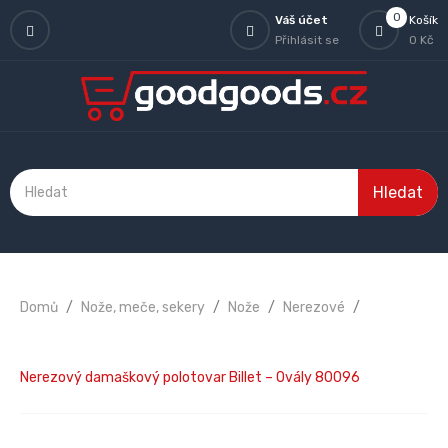
0
Váš účet
Košík
Přihlásit se
0 Kč
Hledat
Domů
Nože, meče, sekery
Nože
Nerezové
Nerezový damaškový polotovar Billet – Ovály 80096