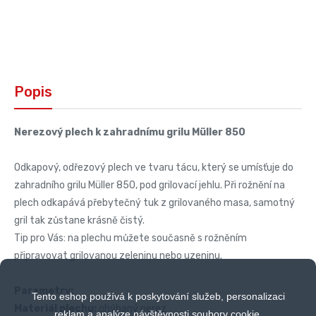
Popis
Nerezový plech k zahradnímu grilu Müller 850
Odkapový, odřezový plech ve tvaru tácu, který se umísťuje do
zahradního grilu Müller 850, pod grilovací jehlu. Při rožnění na
plech odkapává přebytečný tuk z grilovaného masa, samotný
gril tak zůstane krásně čistý.
Tip pro Vás: na plechu můžete současně s rožněním
připravovat grilovanou zeleninu nebo uzeninu.
Parametry:
Tento eshop používá k poskytování služeb, personalizaci
Materiál plechu:
ohýbaný nerez
reklam a analýze návštěvnosti soubory cookie.