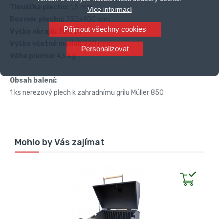
Tloušťka plechu:
1,5 mm
Více informací
Rozměr plechu:
750x400 mm
Přijmout všechny cookies
Výška okrajů:
30 mm
Výška včetně madel:
920 mm
Personalizovat
Váha plechu:
4,5 kg
Obsah balení:
1 ks nerezový plech k zahradnímu grilu Müller 850
Mohlo by Vás zajímat