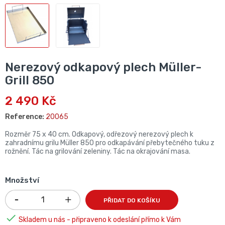
Nerezový odkapový plech Müller-
Grill 850
2 490 Kč
Reference:
20065
Rozměr 75 x 40 cm. Odkapový, odřezový nerezový plech k
zahradnímu grilu Müller 850 pro odkapávání přebytečného tuku z
rožnění. Tác na grilování zeleniny. Tác na okrajování masa.
Množství
PŘIDAT DO KOŠÍKU

Skladem u nás - připraveno k odeslání přímo k Vám