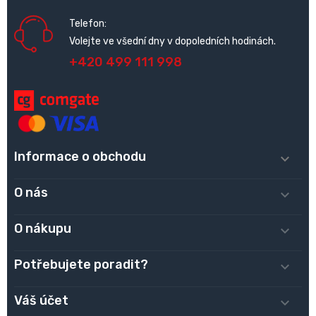
Telefon:
Volejte ve všední dny v dopoledních hodinách.
+420 499 111 998
Informace o obchodu

O nás

O nákupu

Potřebujete poradit?

Váš účet
