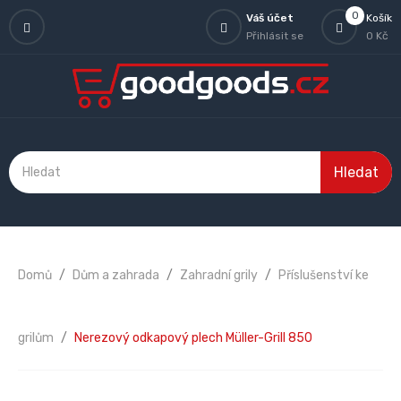
0
Váš účet
Košík
Přihlásit se
0 Kč
Hledat
Domů
Dům a zahrada
Zahradní grily
Příslušenství ke
grilům
Nerezový odkapový plech Müller-Grill 850