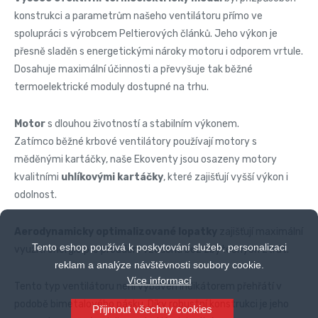
konstrukci a parametrům našeho ventilátoru přímo ve
spolupráci s výrobcem Peltierových článků. Jeho výkon je
přesně sladěn s energetickými nároky motoru i odporem vrtule.
Dosahuje maximální účinnosti a převyšuje tak běžné
termoelektrické moduly dostupné na trhu.
Motor
s dlouhou životností a stabilním výkonem.
Zatímco běžné krbové ventilátory používají motory s
měděnými kartáčky, naše Ekoventy jsou osazeny motory
kvalitními
uhlíkovými kartáčky
, které zajišťují vyšší výkon i
odolnost.
Aerodynamicky optimalizované lopatky
zajišťují maximální
Tento eshop používá k poskytování služeb, personalizaci
využití energie pro proudění vzduchu bez zbytečných ztrát.
reklam a analýze návštěvnosti soubory cookie.
Více informací
Tento typ ventilátoru není vybaven indikátorem přehřátí v
podobě bimetalového pásku. Díky robustní konstrukci je jeho
Přijmout všechny cookies