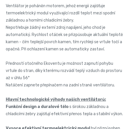
Ventilátor je poháněn motorem, jehož energii zajišťuje
termoelektrický modul využívající rozdíl teplot mezi spodní
základnou a horními chladicími žebry.
Nepotřebuje žádný externí zdroj napájení, jeho chod je
automatický. Rychlost otáček se přizpůsobuje aktuální teplotě
kamen - čím teplejší povrch kamen, tím rychleji se vrtule točí a
opačně. Při ochlazení kamen se automaticky zastaví.
Předností otočného Ekoventu je možnost zapnutí pohybu
vrtule do stran, díky kterému rozvádí teplý vzduch do prostoru
až v úhlu 56°
Natáčení zapnete přepínačem na zadní straně ventilátoru.
Hlavní technologické výhody našich ventilátorů:
Funkční design a duralové tělo
s širokou základnou a
chladicími žebry zajišťují efektivní přenos tepla a stabilní výkon.
Vysoce efektivní termoelektrický modul
byl přizpůsoben