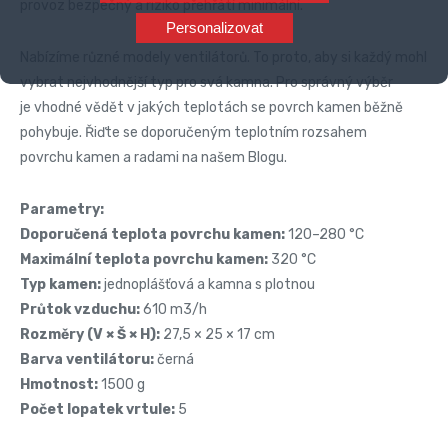
provoz bezpečný a riziko přehřátí minimální.
Personalizovat
Nabízíme různé modely ventilátorů. To proto, aby si každý mohl
vybrat nejvhodnější typ pro svá kamna. Pro správný výběr
je vhodné vědět v jakých teplotách se povrch kamen běžně
pohybuje. Řiďte se doporučeným teplotním rozsahem
povrchu kamen a radami na našem Blogu.
Parametry:
Doporučená teplota povrchu kamen:
120–280 °C
Maximální teplota povrchu kamen:
320 °C
Typ kamen:
jednoplášťová a kamna s plotnou
Průtok vzduchu:
610 m3/h
Rozměry (V × Š × H):
27,5 × 25 × 17 cm
Barva ventilátoru:
černá
Hmotnost:
1500 g
Počet lopatek vrtule:
5