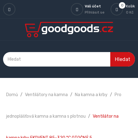
0
Váš účet
Košík
Přihlásit se
0 Kč
Hledat
Domů
Ventilátory na kamna
Na kamna a krby
Pro
jednoplášťová kamna a kamna s plotnou
Ventilátor na
kamna krby EKOVENT 85-320 °C OTOČNÝ 5