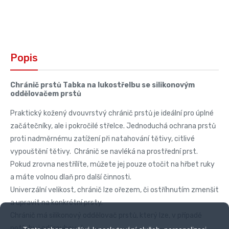
Popis
Chránič prstů Tabka na lukostřelbu se silikonovým
oddělovačem prstů
Praktický kožený dvouvrstvý chránič prstů je ideální pro úplné
začátečníky, ale i pokročilé střelce. Jednoduchá ochrana prstů
proti nadměrnému zatížení při natahování tětivy, citlivé
vypouštění tětivy. Chránič se navléká na prostřední prst.
Pokud zrovna nestřílíte, můžete jej pouze otočit na hřbet ruky
a máte volnou dlaň pro další činnosti.
Univerzální velikost, chránič lze ořezem, či ostříhnutím zmenšit
a upravit na konkrétní prsty.
Chránič má silikonový oddělovač prstů, který lze, v případě
potřeby i odšroubovat.