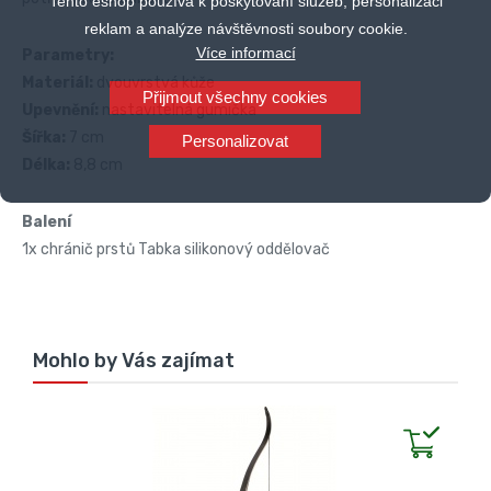
Tento eshop používá k poskytování služeb, personalizaci
reklam a analýze návštěvnosti soubory cookie.
Více informací
Parametry:
Materiál:
dvouvrstvá kůže
Přijmout všechny cookies
Upevnění:
nastavitelná gumička
Šířka:
7 cm
Personalizovat
Délka:
8,8 cm
Balení
1x chránič prstů Tabka silikonový oddělovač
Mohlo by Vás zajímat