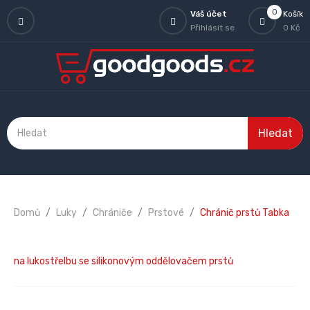
0
Váš účet
Košík
Přihlásit se
0 Kč
Hledat
Domů
Luky
Chrániče
Prstové
Chránič prstů Tabka
na lukostřelbu se silikonovým oddělovačem prstů