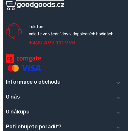
Telefon:
Volejte ve všední dny v dopoledních hodinách.
+420 499 111 998
Informace o obchodu

O nás

O nákupu

Potřebujete poradit?
