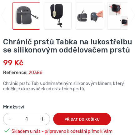
Chránič prstů Tabka na lukostřelbu
se silikonovým oddělovačem prstů
99 Kč
Reference:
20386
Chránič prstů Tab s odnímatelným silikonovým klínem, který
odděluje ukazováček od ostatních prstů.
Množství
PŘIDAT DO KOŠÍKU

Skladem u nás - připraveno k odeslání přímo k Vám