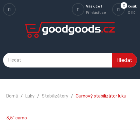
0
Váš účet
Košík
Přihlásit se
0 Kč
Hledat
Domů
Luky
Stabilizátory
Gumový stabilizátor luku
3,5" camo