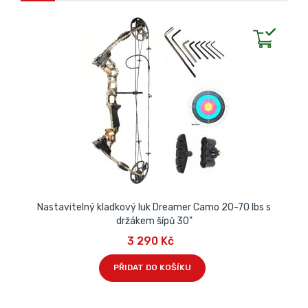
Nastavitelný kladkový luk Dreamer Camo 20-70 lbs s
držákem šípů 30"
3 290 Kč
PŘIDAT DO KOŠÍKU