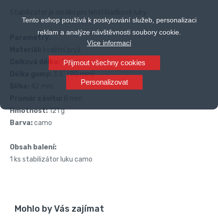
Stabilizátor je ideální pro lehčí kladkové luky.
Tento eshop používá k poskytování služeb, personalizaci
reklam a analýze návštěvnosti soubory cookie.
Parametry:
Více informací
Materiál:
kvalitní pryž
Celková délka:
110 m
Přijmout všechny cookies
Délka gumy:
3,5" (90 mm)
Personalizovat
Šířka:
42 mm
Průměr závitu:
8 mm
Hmotnost:
121 g
Barva:
camo
Obsah balení:
1 ks stabilizátor luku camo
Mohlo by Vás zajímat