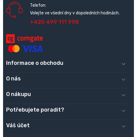
Telefon:
Volejte ve všední dny v dopoledních hodinách.
+420 499 111 998
Informace o obchodu

O nás

O nákupu

Potřebujete poradit?

Váš účet
