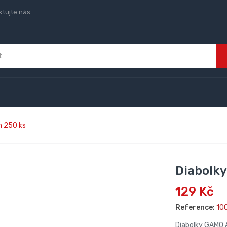
ktujte nás
 250 ks
Diabolk
129 Kč
Reference:
10
Diabolky GAMO 