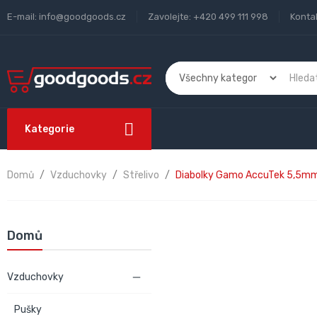
E-mail:
info@goodgoods.cz
Zavolejte:
+420 499 111 998
Konta
Kategorie
Domů
Vzduchovky
Střelivo
Diabolky Gamo AccuTek 5,5mm
Domů
Vzduchovky

Pušky