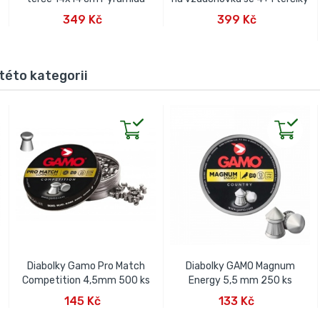
PŘIDAT DO KOŠÍKU
PŘIDAT DO KOŠÍKU
349 Kč
399 Kč
této kategorii
Diabolky Gamo Pro Match
Diabolky GAMO Magnum
Competition 4,5mm 500 ks
Energy 5,5 mm 250 ks
PŘIDAT DO KOŠÍKU
PŘIDAT DO KOŠÍKU
145 Kč
133 Kč