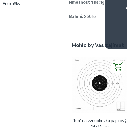
Hmotnost 1 ks:
1g
Foukačky
T
Balení:
250 ks
Mohlo by Vás zajímat
Terč na vzduchovku papírový
14x14 cm