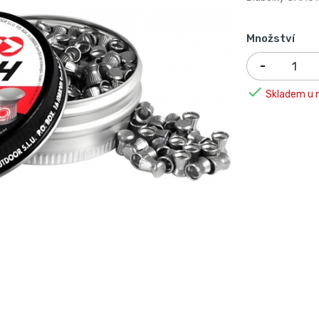
Množství

Skladem u n