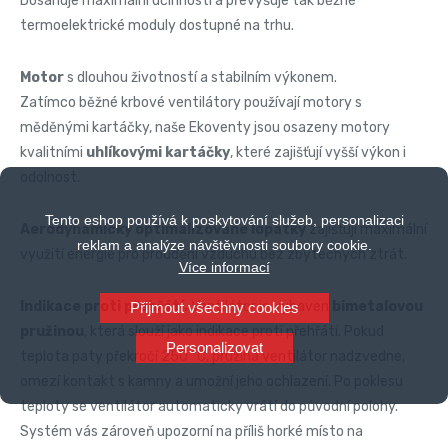
Dosahuje maximální účinnosti a převyšuje tak běžné
termoelektrické moduly dostupné na trhu.
Motor
s dlouhou životností a stabilním výkonem.
Zatímco běžné krbové ventilátory používají motory s
měděnými kartáčky, naše Ekoventy jsou osazeny motory
kvalitními
uhlíkovými kartáčky
, které zajišťují vyšší výkon i
odolnost.
Tento eshop používá k poskytování služeb, personalizaci
Aerodynamicky optimalizované lopatky
zajišťují maximální
reklam a analýze návštěvnosti soubory cookie.
využití energie pro proudění vzduchu bez zbytečných ztrát.
Více informací
Indikace proti přehřátí.
Ventilátor je vybaven
bimetalovou
Přijmout všechny cookies
pružinou
, která slouží jako indikace proti přehřátí. Pokud
Personalizovat
teplota paty překročí 250 °C, pružina ventilátor nadzvedne,
omezí kontakt s kamny a umožní jeho ochlazení. Po poklesu
teploty se ventilátor automaticky vrátí do původní polohy.
Systém vás zároveň upozorní na příliš horké místo na