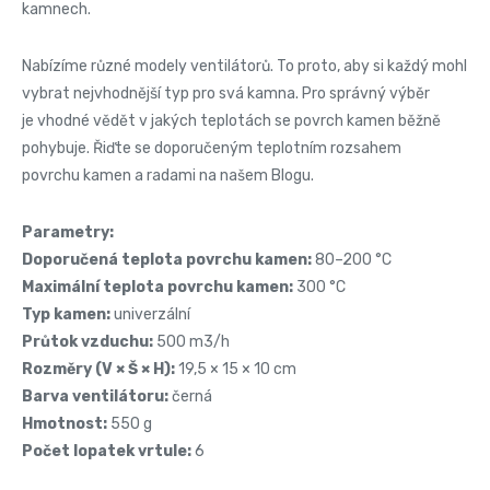
kamnech.
Nabízíme různé modely ventilátorů. To proto, aby si každý mohl
vybrat nejvhodnější typ pro svá kamna. Pro správný výběr
je vhodné vědět v jakých teplotách se povrch kamen běžně
pohybuje. Řiďte se doporučeným teplotním rozsahem
povrchu kamen a radami na našem Blogu.
Parametry:
Doporučená teplota povrchu kamen:
80–200 °C
Maximální teplota povrchu kamen:
300 °C
Typ kamen:
univerzální
Průtok vzduchu:
500 m3/h
Rozměry (V × Š × H):
19,5 × 15 × 10 cm
Barva ventilátoru:
černá
Hmotnost:
550 g
Počet lopatek vrtule:
6