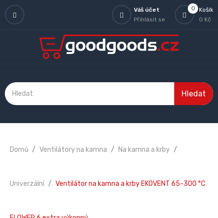
0
Váš účet
Košík
Přihlásit se
0 Kč
Hledat
Domů
Ventilátory na kamna
Na kamna a krby
Univerzální
Ventilátor na kamna a krby EKOVENT 65-300 °C
FLOWER 6 extra výkonný