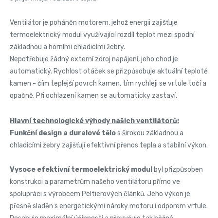
Ventilátor je poháněn motorem, jehož energii zajišťuje
termoelektrický modul využívající rozdíl teplot mezi spodní
základnou a horními chladicími žebry.
Nepotřebuje žádný externí zdroj napájení, jeho chod je
automatický. Rychlost otáček se přizpůsobuje aktuální teplotě
kamen - čím teplejší povrch kamen, tím rychleji se vrtule točí a
opačně. Při ochlazení kamen se automaticky zastaví.
Hlavní technologické výhody našich ventilátorů:
Funkční design a duralové tělo
s širokou základnou a
chladicími žebry zajišťují efektivní přenos tepla a stabilní výkon.
Vysoce efektivní termoelektrický modul
byl přizpůsoben
konstrukci a parametrům našeho ventilátoru přímo ve
spolupráci s výrobcem Peltierových článků. Jeho výkon je
přesně sladěn s energetickými nároky motoru i odporem vrtule.