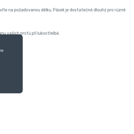
íte na požadovanou délku. Pásek je dostatečně dlouhý pro různé
nu vašich prstů při lukostřelbě.
ze