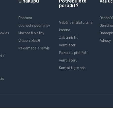
O nákupu
Potřebujete
Váš úč
poradit?
Doprava
Osobní 
Výběr ventilátoru na
Obchodní podmínky
Objedná
kamna
ookies
Možnosti platby
Dobropi
Jak umístit
Vrácení zboží
Adresy
ventilátor
Reklamace a servis
Pozor na přehřátí
í /
ventilátoru
Kontaktujte nás
nás