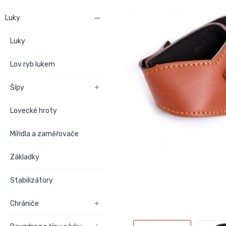
Luky

Luky
Lov ryb lukem
Šípy

Lovecké hroty
Mířidla a zaměřovače
Základky
Stabilizátory
Chrániče
