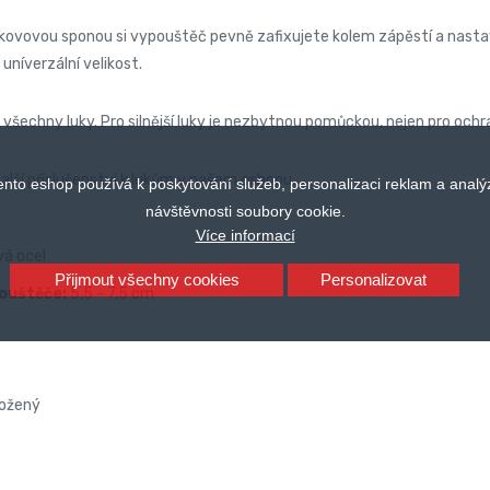
ovovou sponou si vypouštěč pevně zafixujete kolem zápěstí a nastav
 uníverzální velikost.
všechny luky. Pro silnější luky je nezbytnou pomůckou, nejen pro ochra
alší příslušenství k lukům v našem eshopu.
ento eshop používá k poskytování služeb, personalizaci reklam a analý
návštěvnosti soubory cookie.
Více informací
á ocel
Přijmout všechny cookies
Personalizovat
pouštěče:
5,5 - 7,5 cm
kožený