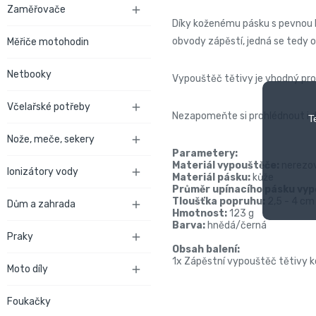
Zaměřovače

Díky koženému pásku s pevnou k
obvody zápěstí, jedná se tedy o
Měřiče motohodin
Netbooky
Vypouštěč tětivy je vhodný pro 
Včelařské potřeby

Nezapomeňte si prohlédnout i d
T
Nože, meče, sekery

Parametery:
Materiál vypouštěče:
nerezov
Ionizátory vody

Materiál pásku:
kůže
Průměr upínacího pásku vy
Tloušťka popruhu:
2,5 - 4 cm
Dům a zahrada

Hmotnost:
123 g
Barva:
hnědá/černá
Praky

Obsah balení:
1x Zápěstní vypouštěč tětivy 
Moto díly

Foukačky