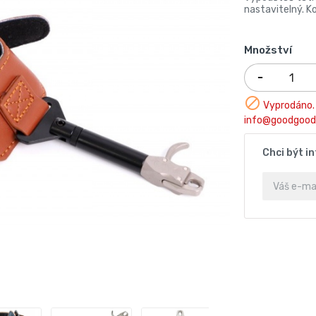
nastavitelný. K
Množství

Vyprodáno. 
info@goodgood
Chci být i