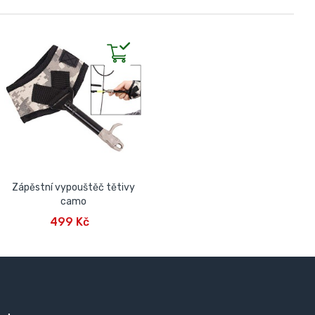
Zápěstní vypouštěč tětivy
camo
PŘIDAT DO KOŠÍKU
499 Kč