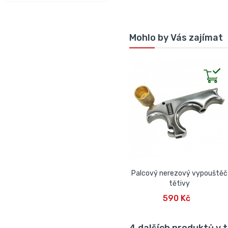
Mohlo by Vás zajímat
Palcový nerezový vypouštěč
tětivy
PŘIDAT DO KOŠÍKU
590 Kč