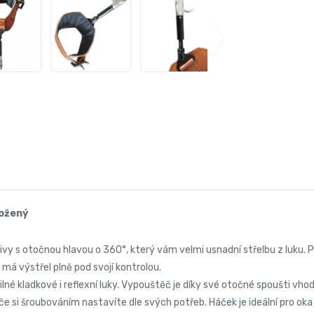
kožený
y s otočnou hlavou o 360°, který vám velmi usnadní střelbu z luku. P
c má výstřel plně pod svojí kontrolou.
ilné kladkové i reflexní luky. Vypouštěč je díky své otočné spoušti vhod
če si šroubováním nastavíte dle svých potřeb. Háček je ideální pro oka