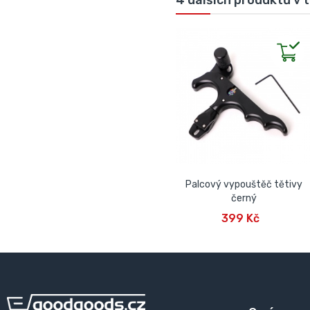
4 dalších produktů v 
Palcový vypouštěč tětivy
černý
PŘIDAT DO KOŠÍKU
399 Kč