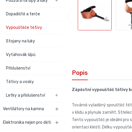
Pouzdra na šípy a luky

Dopadiště a terče
Vypouštěče tětivy
Stojany na luky
Vytahovák šípů
Příslušenství
Popis
Tětivy a vosky
Zápěstní vypouštěč tětivy 
Letky a příslušenství

Továrně vyladěný spouštěč tětiv
Ventilátory na kamna

v klidu a plynule zamířit. Střele
Tento vypouštěč je ideální pro s
Elektronika nejen pro děti

orientaci kleští. Délku vypouště