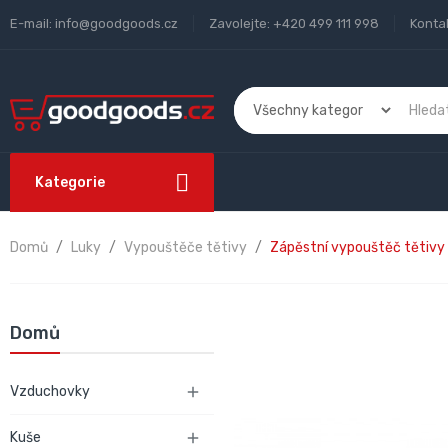
E-mail:
info@goodgoods.cz
Zavolejte:
+420 499 111 998
Konta
Kategorie
Domů
Luky
Vypouštěče tětivy
Zápěstní vypouštěč tětivy
Domů
Vzduchovky

Kuše
