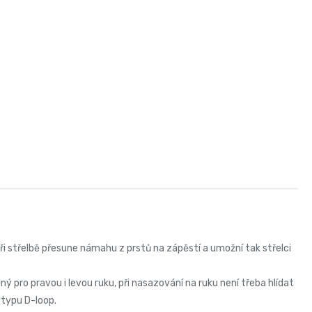
ři střelbě přesune námahu z prstů na zápěstí a umožní tak střelci
ný pro pravou i levou ruku, při nasazování na ruku není třeba hlídat
 typu D-loop.