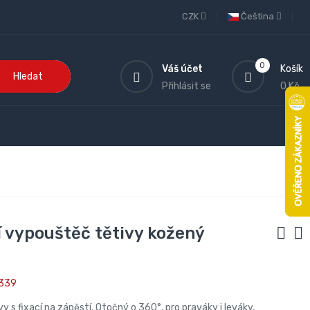
CZK
Čeština
0
Váš účet
Košík
Hledat
Přihlásit se
0 Kč
 vypouštěč tětivy kožený
339
 s fixací na zápěstí. Otočný o 360°, pro praváky i leváky,