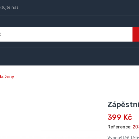
ktujte nás
 kožený
Zápěstní
399 Kč
Reference:
20
Vypouštěč tětivy