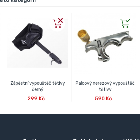
této kategorii
Zápěstní vypouštěč tětivy
Palcový nerezový vypouštěč
černý
tětivy
PŘIDAT DO KOŠÍKU
PŘIDAT DO KOŠÍKU
299 Kč
590 Kč