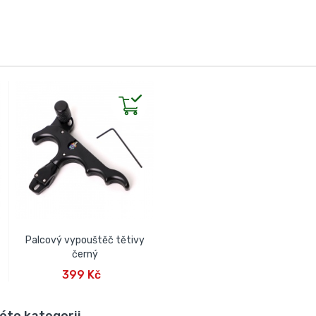
Palcový vypouštěč tětivy
černý
PŘIDAT DO KOŠÍKU
399 Kč