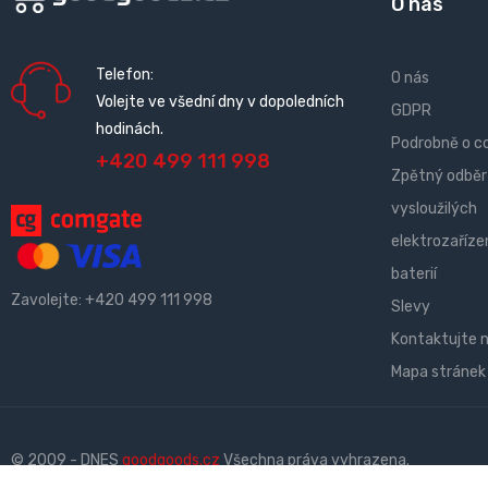
O nás
Telefon:
O nás
Volejte ve všední dny v dopoledních
GDPR
hodinách.
Podrobně o c
+420 499 111 998
Zpětný odběr
vysloužilých
elektrozařízen
baterií
Zavolejte:
+420 499 111 998
Slevy
Kontaktujte 
Mapa stránek
© 2009 - DNES
goodgoods.cz
Všechna práva vyhrazena.