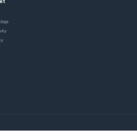
et
údaje
vky
sy