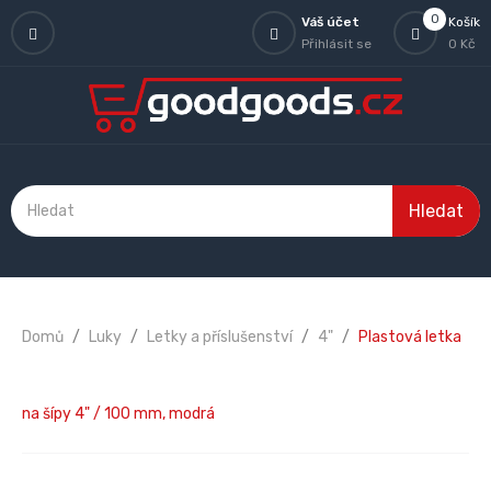
0
Váš účet
Košík
Přihlásit se
0 Kč
Hledat
Domů
Luky
Letky a příslušenství
4"
Plastová letka
na šípy 4" / 100 mm, modrá