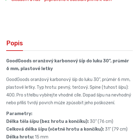
Popis
GoodGoods oranžový karbonový šíp do luku 30", průměr
6 mm, plastové letky
GoodGoods oranžový karbonový šíp do luku 30", průměr 6 mm,
plastové letky. Typ hrotu: pevný, terčový. Spine (tuhost šípu):
400. Pro střelbu vybírejte vhodné cíle. Dopad šípu na nevhodný
nebo příliš tvrdý povrch může způsobit jeho poškození.
Parametry:
Délka těla šípu (bez hrotu a končíku):
30" (76 cm)
Celková délka šípu (včetně hrotu a končíku):
31" (79 cm)
Délka hrotu:
15 mm