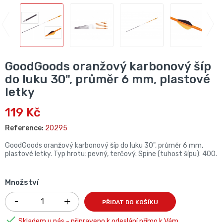
GoodGoods oranžový karbonový šíp
do luku 30", průměr 6 mm, plastové
letky
119 Kč
Reference:
20295
GoodGoods oranžový karbonový šíp do luku 30", průměr 6 mm,
plastové letky. Typ hrotu: pevný, terčový. Spine (tuhost šípu): 400.
Množství
PŘIDAT DO KOŠÍKU

Skladem u nás - připraveno k odeslání přímo k Vám