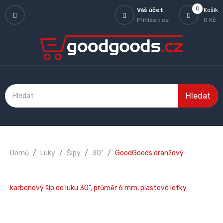
0
Váš účet
Košík
Přihlásit se
0 Kč
Hledat
Domů
Luky
Šípy
30"
GoodGoods oranžový
karbonový šíp do luku 30", průměr 6 mm, plastové letky