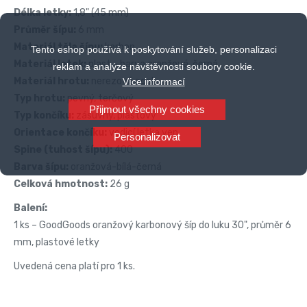
Délka letky:
1,8" (45 mm)
Průměr šípu:
6 mm
Materiál těla šípu:
karbon
Tento eshop používá k poskytování služeb, personalizaci
Materiál letek:
plast - barva oranžová, černá
reklam a analýze návštěvnosti soubory cookie.
Materiál hrotu:
nerezová ocel
Více informací
Typ hrotu:
pevný, terčový
Přijmout všechny cookies
Typ končíku:
zásuvný, plastový
Orientace končíku:
vodicí letka ven
Personalizovat
Spine (tuhost šípu):
400
Barva šípu:
oranžová-bílá-černá
Celková hmotnost:
26 g
Balení:
1 ks – GoodGoods oranžový karbonový šíp do luku 30", průměr 6
mm, plastové letky
Uvedená cena platí pro 1 ks.