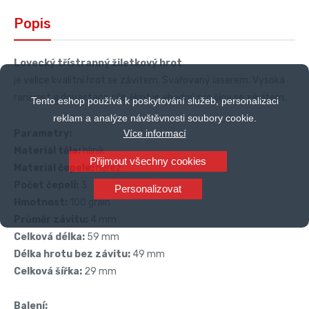
Popis
Lovecký třístranný žiletkový hrot
je velice kvalitní hrot se závitem. Svařovaný laserem. Vysoká
ranivost a devastace cíle. Hrot je vhodný pro šípy se závitem.
Tento eshop používá k poskytování služeb, personalizaci
reklam a analýze návštěvnosti soubory cookie.
Více informací
Parametry:
Materiál těla:
hliník
Přijmout všechny cookies
Materiál čepele:
nerez
Počet čepelí:
3
Personalizovat
Hmotnost:
100 grain
Průměr závitu:
4 mm
Celková délka:
59
mm
Délka hrotu bez závitu:
49 mm
Celková šířka:
29 mm
Balení: