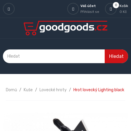
0
Váš účet
Košík
Přihlásit se
0 Kč
Hledat
Domů
Kuše
Lovecké hroty
Hrot lovecký Lighting black