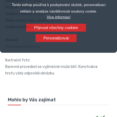
Hmotnost:
100 grain
Tento eshop používá k poskytování služeb, personalizaci
Průměr závitu:
4 mm
reklam a analýze návštěvnosti soubory cookie.
Celková délka:
39 mm
Více informací
Délka hrotu bez závitu:
30 mm
Celková šířka:
29 mm
Přijmout všechny cookies
Personalizovat
Balení:
1 ks loveckého hrotu
Ilustrační foto:
Barevné provedení se vyjímečně může lišit. Konstrukce
hrotu vždy odpovídá obrázku.
Mohlo by Vás zajímat