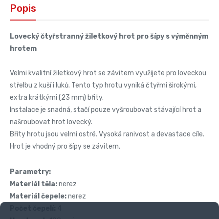
Popis
Lovecký čtyřstranný žiletkový hrot pro šípy s výměnným
hrotem
Velmi kvalitní žiletkový hrot se závitem využijete pro loveckou
střelbu z kuší i luků. Tento typ hrotu vyniká čtyřmi širokými,
extra krátkými (23 mm) břity.
Instalace je snadná, stačí pouze vyšroubovat stávající hrot a
našroubovat hrot lovecký.
Břity hrotu jsou velmi ostré. Vysoká ranivost a devastace cíle.
Hrot je vhodný pro šípy se závitem.
Parametry:
Materiál těla:
nerez
Materiál čepele:
nerez
Počet čepelí:
4