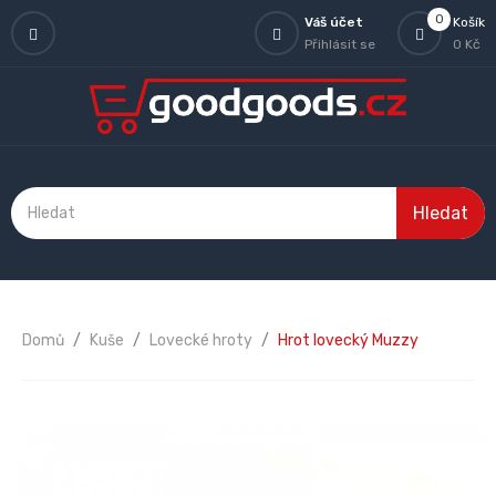
0
Váš účet
Košík
Přihlásit se
0 Kč
Hledat
Domů
Kuše
Lovecké hroty
Hrot lovecký Muzzy