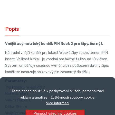
Popis
Vnější asymetrický končík PIN Nock 2 pro šípy, černý L
Náhradní vnější končík pro lukostřelecké šípy se systémem PIN
insert. Velikost lůžka L je vhodná pro běžné tětivy od 18 vláken.
Systém umožňuje snadnou výměnu bez poškození dutiny šípu;
končík se nasazuje na kovový pin zasunutý do dříku.
Parametry:
Typ končíku: vnější PIN 2
Tento eshop používá k poskytování služeb, personalizaci
Materiál: plast
reklam a analýze návštěvnosti soubory cookie.
Velikost lůžka: L
Více informací
Délka: 18 mm
Vnější průměr: 5,5 mm
Přijmout všechny cookies