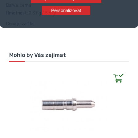
Barva: černá
Personalizovat
Hmotnost: 0,37 g / 5,6 gr
Cena je za 1 ks.
Mohlo by Vás zajímat