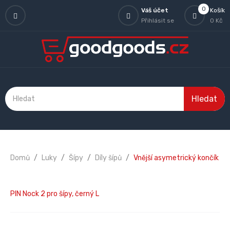
0
Váš účet
Košík
Přihlásit se
0 Kč
Hledat
Domů
Luky
Šípy
Díly šípů
Vnější asymetrický končík
PIN Nock 2 pro šípy, černý L