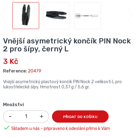
Vnější asymetrický končík PIN Nock
2 pro šípy, černý L
3 Kč
Reference:
20479
Vnější asymetrický plastový končík PIN Nock 2 velikosti L pro
lukostřelecké šípy. Hmotnost 0,37 g / 5,6 gr.
Množství
PŘIDAT DO KOŠÍKU

Skladem u nás - připraveno k odeslání přímo k Vám