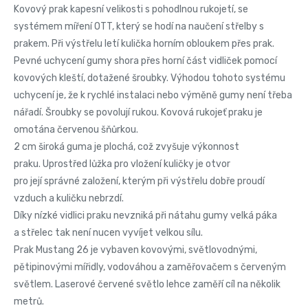
Kovový prak kapesní velikosti s pohodlnou rukojetí, se
systémem míření OTT, který se hodí na naučení střelby s
prakem. Při výstřelu letí kulička horním obloukem přes prak.
Pevné uchycení gumy shora přes horní část vidliček pomocí
kovových kleští, dotažené šroubky. Výhodou tohoto systému
uchycení je, že k rychlé instalaci nebo výměně gumy není třeba
nářadí. Šroubky se povolují rukou. Kovová rukojeť praku je
omotána červenou šňůrkou.
2 cm široká guma je plochá, což zvyšuje výkonnost
praku. Uprostřed lůžka pro vložení kuličky je otvor
pro její správné založení, kterým při výstřelu dobře proudí
vzduch a kuličku nebrzdí.
Díky nízké vidlici praku nevzniká při nátahu gumy velká páka
a střelec tak není nucen vyvíjet velkou sílu.
Prak Mustang 26 je vybaven kovovými, světlovodnými,
pětipinovými mířidly, vodováhou a zaměřovačem s červeným
světlem. Laserové červené světlo lehce zaměří cíl na několik
metrů.