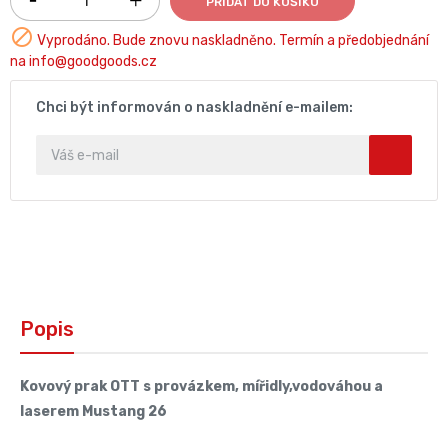
PŘIDAT DO KOŠÍKU

Vyprodáno. Bude znovu naskladněno. Termín a předobjednání
na info@goodgoods.cz
Chci být informován o naskladnění e-mailem:
Popis
Kovový prak OTT s provázkem, mířidly,vodováhou a
laserem Mustang 26