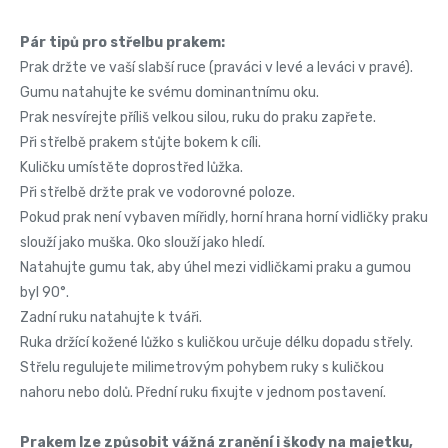
Pár tipů pro střelbu prakem:
Prak držte ve vaší slabší ruce (praváci v levé a leváci v pravé).
Gumu natahujte ke svému dominantnímu oku.
Prak nesvírejte příliš velkou silou, ruku do praku zapřete.
Při střelbě prakem stůjte bokem k cíli.
Kuličku umístěte doprostřed lůžka.
Při střelbě držte prak ve vodorovné poloze.
Pokud prak není vybaven mířidly, horní hrana horní vidličky praku
slouží jako muška. Oko slouží jako hledí.
Natahujte gumu tak, aby úhel mezi vidličkami praku a gumou
byl 90°.
Zadní ruku natahujte k tváři.
Ruka držící kožené lůžko s kuličkou určuje délku dopadu střely.
Střelu regulujete milimetrovým pohybem ruky s kuličkou
nahoru nebo dolů. Přední ruku fixujte v jednom postavení.
Prakem lze způsobit vážná zranění i škody na majetku,