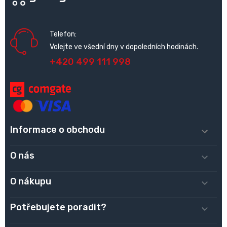
Telefon:
Volejte ve všední dny v dopoledních hodinách.
+420 499 111 998
Informace o obchodu

O nás

O nákupu

Potřebujete poradit?
