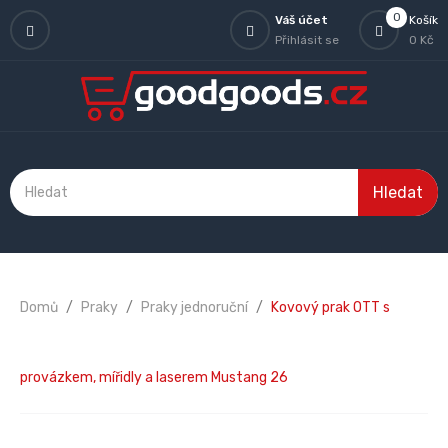
0
Váš účet
Košík
Přihlásit se
0 Kč
Hledat
Domů
Praky
Praky jednoruční
Kovový prak OTT s
provázkem, mířidly a laserem Mustang 26