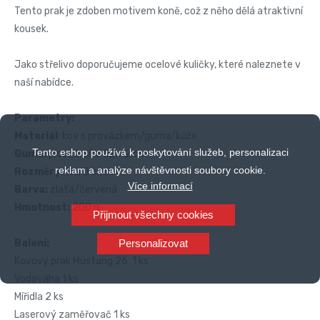
Tento prak je zdoben motivem koně, což z něho dělá atraktivní
kousek.
Jako střelivo doporučujeme ocelové kuličky, které naleznete v
naší nabídce.
Parametry:
Materiál
: kov s provázkem/guma/kůže
Tento eshop používá k poskytování služeb, personalizaci
Guma:
plochá, šíře 1,2 - 2 cm
reklam a analýze návštěvnosti soubory cookie.
Rozměry
: 11 x 8 cm
Více informací
Barva:
zlatá/červená
Hmotnost:
200 g
Přijmout všechny cookies
Balení:
Personalizovat
Kovový prak Mustang 26 1 ks
Vodováha 1 ks
Mířidla 2 ks
Laserový zaměřovač 1 ks