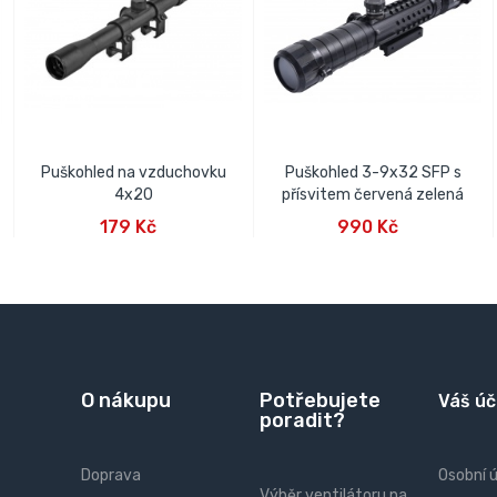
Puškohled na vzduchovku
Puškohled 3-9x32 SFP s
4x20
přísvitem červená zelená
PŘIDAT DO KOŠÍKU
PŘIDAT DO KOŠÍKU
179 Kč
990 Kč
O nákupu
Potřebujete
Váš úč
poradit?
Doprava
Osobní 
Výběr ventilátoru na