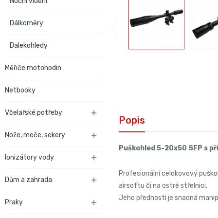
Noční vidění
Dálkoměry
Dalekohledy
Měřiče motohodin
Netbooky
Včelařské potřeby

Popis
Nože, meče, sekery

Puškohled 5-20x50 SFP s př
Ionizátory vody

Profesionální celokovový puškoh
Dům a zahrada

airsoftu či na ostré střelnici.
Jeho předností je snadná manipu
Praky
