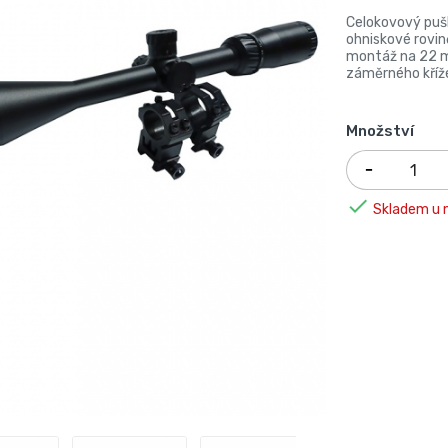
Celokovový pušk
ohniskové rovin
montáž na 22 mm
záměrného kříž
Množství

Skladem u n