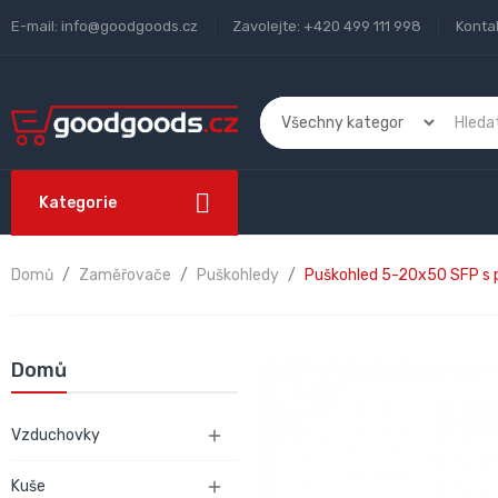
E-mail:
info@goodgoods.cz
Zavolejte:
+420 499 111 998
Konta
Kategorie
Domů
Zaměřovače
Puškohledy
Puškohled 5-20x50 SFP s 
Domů
Vzduchovky

Kuše
