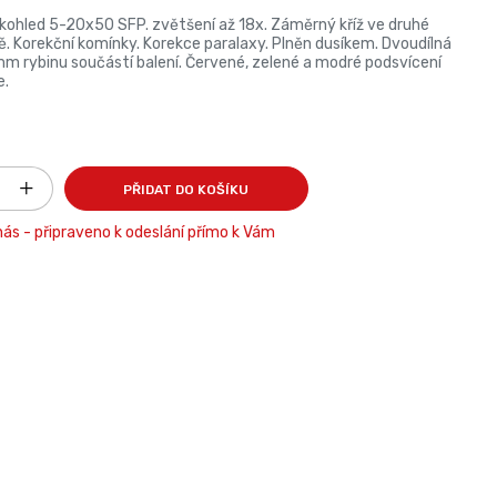
ohled 5-20x50 SFP. zvětšení až 18x. Záměrný kříž ve druhé
ě. Korekční komínky. Korekce paralaxy. Plněn dusíkem. Dvoudílná
 rybinu součástí balení. Červené, zelené a modré podsvícení
e.
PŘIDAT DO KOŠÍKU
ás - připraveno k odeslání přímo k Vám