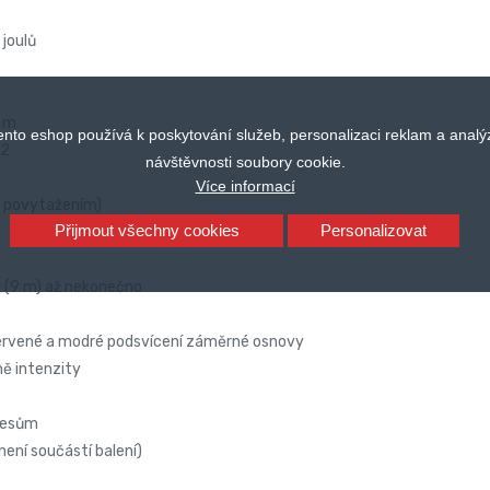
joulů
2 m
ento eshop používá k poskytování služeb, personalizaci reklam a analý
-2
návštěvnosti soubory cookie.
Více informací
í povytažením)
Přijmout všechny cookies
Personalizovat
y (9 m) až nekonečno
ervené a modré podsvícení záměrné osnovy
ně intenzity
třesům
ení součástí balení)