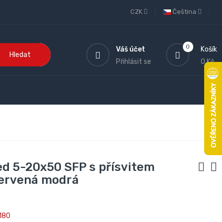
CZK
Čeština
0
Váš účet
Košík
Hledat
Přihlásit se
0 Kč
d 5-20x50 SFP s přísvitem
červená modrá
180