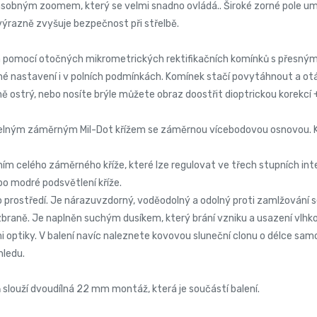
sobným zoomem, který se velmi snadno ovládá.. Široké zorné pole umož
 výrazně zvyšuje bezpečnost při střelbě.
na pomocí otočných mikrometrických rektifikačních komínků s přesný
esné nastavení i v polních podmínkách. Komínek stačí povytáhnout a o
ostrý, nebo nosíte brýle můžete obraz doostřit dioptrickou korekcí 
elným záměrným Mil-Dot křížem se záměrnou vícebodovou osnovou. Kříž
m celého záměrného kříže, které lze regulovat ve třech stupních inte
bo modré podsvětlení kříže.
 prostředí. Je nárazuvzdorný, voděodolný a odolný proti zamlžování s
raně. Je naplněn suchým dusíkem, který brání vzniku a usazení vlhkos
i optiky. V balení navíc naleznete kovovou sluneční clonu o délce sa
hledu.
slouží dvoudílná 22 mm montáž, která je součástí balení.