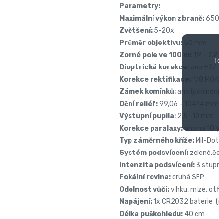
Parametry:
Maximální výkon zbraně:
650 
Zvětšení:
5-20x
Průměr objektivu:
50 mm
Zorné pole ve 100 m:
1,9 - 7,
T
Dioptrická korekce:
ano +2/
Korekce rektifikace:
1/8 MOA
Zámek komínků:
ano (uvolněn
Oční reliéf:
99,06 - 104,14 mm
Výstupní pupila:
2,5 -10 mm
Korekce paralaxy:
ano na 10 
Typ záměrného kříže:
Mil-Dot
Systém podsvícení:
zelené,č
Intenzita podsvícení:
3 stup
Fokální rovina:
druhá SFP
Odolnost vůči:
vlhku, mlze, o
Napájení:
1x CR2032 baterie (n
Délka puškohledu:
40 cm