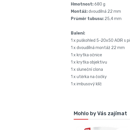
Hmotnost:
680 g
Montáž:
dvoudílná 22 mm
Průměr tubusu:
25,4 mm
Balení:
1 x puškohled 5-20x50 AOIR s 
1 x dvoudílná montáž 22 mm
1 x krytka očnice
1 x krytka objektivu
1 x sluneční clona
1 x utěrka na čočky
1 x imbusový klíč
Mohlo by Vás zajímat