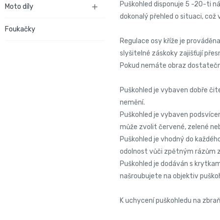
Puškohled disponuje 5 -20-ti ná
Moto díly

dokonalý přehled o situaci, což
Foukačky
Regulace osy kříže je provádě
slyšitelné záskoky zajišťují př
Pokud nemáte obraz dostatečně 
Puškohled je vybaven dobře čit
nemění.
Puškohled je vybaven podsvícení
může zvolit červené, zelené ne
Puškohled je vhodný do každého
odolnost vůči zpětným rázům zb
Puškohled je dodáván s krytkam
našroubujete na objektiv puško
K uchycení puškohledu na zbraň 