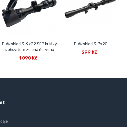
Puškohled 3-9x32 SFP krátký
Puškohled 3-7x20
P
PŘIDAT DO KOŠÍKU
s přísvitem zelená červená
299 Kč
PŘIDAT DO KOŠÍKU
1 090 Kč
et
údaje