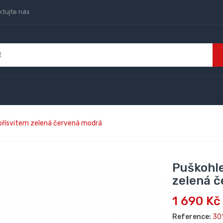
ktujte nás
přísvitem zelená červená modrá
Puškohle
zelená 
1 690 Kč
Reference:
30