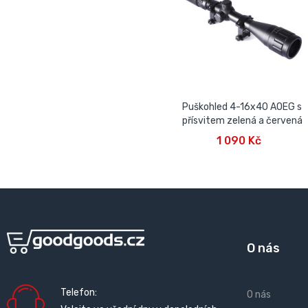
Puškohled 4-16x40 AOEG s
přísvitem zelená a červená
PŘIDAT DO KOŠÍKU
1 090 Kč
O nás
Telefon:
O nás