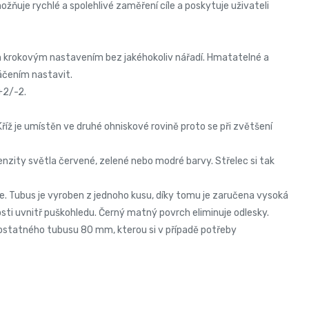
ňuje rychlé a spolehlivé zaměření cíle a poskytuje uživateli
m krokovým nastavením bez jakéhokoliv nářadí. Hmatatelné a
táčením nastavit.
+2/-2.
 je umístěn ve druhé ohniskové rovině proto se při zvětšení
nzity světla červené, zelené nebo modré barvy. Střelec si tak
e. Tubus je vyroben z jednoho kusu, díky tomu je zaručena vysoká
ti uvnitř puškohledu. Černý matný povrch eliminuje odlesky.
mostatného tubusu 80 mm, kterou si v případě potřeby