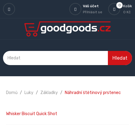
0
Váš účet
Košík
Přihlásit se
0 Kč
Hledat
Domů
Luky
Základky
Náhradní štětinový prstenec
Whisker Biscuit Quick Shot