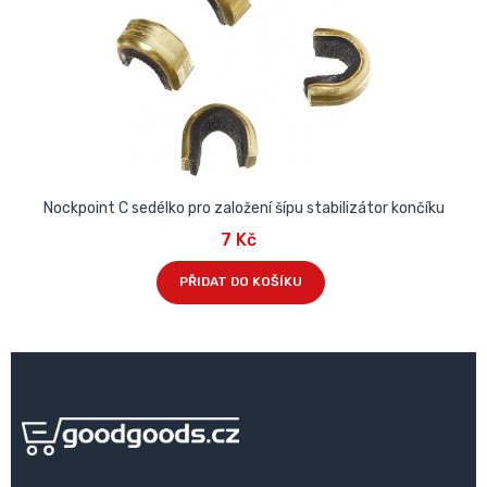
Nockpoint C sedélko pro založení šípu stabilizátor končíku
7 Kč
PŘIDAT DO KOŠÍKU