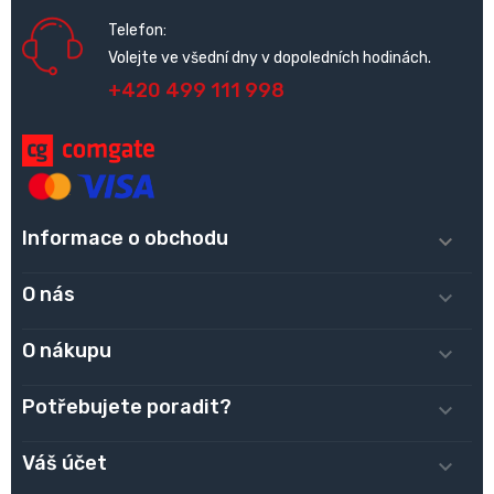
Telefon:
Volejte ve všední dny v dopoledních hodinách.
+420 499 111 998
Informace o obchodu

O nás

O nákupu

Potřebujete poradit?

Váš účet
