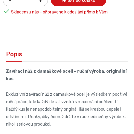
PŘIDAT DO KOŠÍKU

Skladem u nás - připraveno k odeslání přímo k Vám
Popis
Zavírací nůž z damaškové oceli – ruční výroba, originální
kus
Exkluzivní zavírací nůž z damaškové oceli je výsledkem poctivé
ruční práce, kde každý detail vzniká s maximální pečlivostí.
Každý kus je nenapodobitelný originál, liší se kresbou čepele i
odstínem střenky, díky čemuž držíte v ruce jedinečný výrobek,
nikoli sériovou produkci.