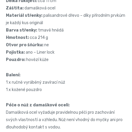
Délka rukojeti:
cca 11 cm
Záštita:
damašková ocel
Materiál střenky:
palisandrové
dřevo – díky přírodním prvkům
je každý kus originál
Barva střenky:
tmavě hnědá
Hmotnost:
cca
214 g
Otvor pro šňůrku:
ne
Pojistka:
ano – Liner lock
Pouzdro:
hovězí kůže
Balení:
1 x ručně vyráběný zavírací nůž
1 x kožené pouzdro
Péče o nůž z damaškové oceli:
Damašková ocel vyžaduje pravidelnou péči pro zachování
svých vlastností a vzhledu. Nůž není vhodný do myčky ani pro
dlouhodobý kontakt s vodou.