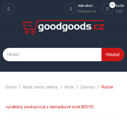
0
Váš účet
Košík
Přihlásit se
0 Kč
Hledat
Domů
Nože, meče, sekery
Nože
Zavírací
Ručně
vyráběný zavírací nůž z damaškové oceli 80070