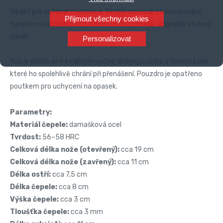
Ideální pro outdoor nadšence. Skvěle poslouží při kempování,
Přijmout všechny cookies
turistice i každodenních činnostech v přírodě. Originální stylový
dárek.
Personalizovat
Nůž je dodáván v kvalitním ručně šitém pouzdře z hovězí kůže,
které ho spolehlivě chrání při přenášení. Pouzdro je opatřeno
poutkem pro uchycení na opasek.
Parametry:
Materiál čepele:
damašková ocel
Tvrdost:
56–58 HRC
Celková délka nože (otevřený):
cca 19 cm
Celková délka nože (zavřený):
cca 11 cm
Délka ostří:
cca 7,5 cm
Délka čepele:
cca 8 cm
Výška čepele:
cca 3 cm
Tloušťka čepele:
cca 3 mm