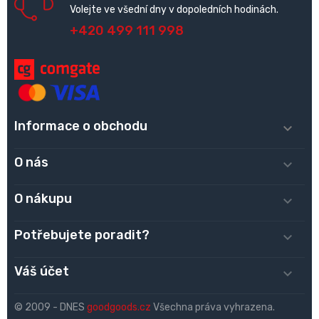
Volejte ve všední dny v dopoledních hodinách.
+420 499 111 998
Informace o obchodu

O nás

O nákupu

Potřebujete poradit?

Váš účet

© 2009 - DNES
goodgoods.cz
Všechna práva vyhrazena.