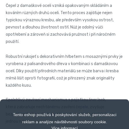
Čepel z damaškové oceli vzniká opakovaným skládáním a
kováním různých druhů oceli. Tento proces zajišťuje nejen
typickou výraznou kresbu, ale především vysokou ostrost,
pevnost a dlouhou životnost ostří. Nůž je odolný vůči
opotřebení a zároveň si zachovává pružnost i při náročném
použití.
Robustní rukojeť s dekorativním hřbetem s mosaznými prvky je
vyrobena z palisandrového dřeva v kombinaci s damaškovou
ocelí. Díky použití přírodních materiálů se může barva i kresba
mírně lišit oproti fotografii, což je přirozený znak originality
každého kusu.
Spolehlivý zavírací mechanismus s pojistkou liner lock,
která zabraňuje nechtěnému zavření čepele, zvyšuje
bezpečnost při používání a zároveň umožňuje zavírání nože
Tento eshop používá k poskytování služeb, personalizaci
jednou rukou.
reklam a analýze návštěvnosti soubory cookie.
Více informací