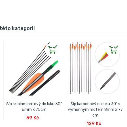
této kategorii
Šíp sklolaminátový do luku 30"
Šíp karbonový do luku 30" s
6mm x 75cm
výměnným hrotem 8mm x 77
PŘIDAT DO KOŠÍKU
cm
59 Kč
PŘIDAT DO KOŠÍKU
129 Kč