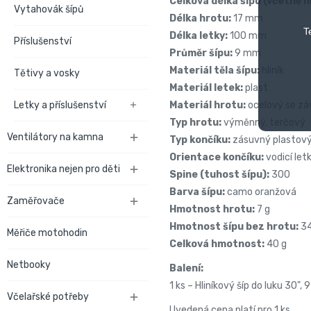
Celková délka šípu (včetně h
Vytahovák šípů
Délka hrotu:
17 mm
T
Délka letky:
100 mm
Příslušenství
Průměr šípu:
9 mm
Materiál těla šípu:
hliník
Tětivy a vosky
Materiál letek:
plast
Materiál hrotu:
ocelový se zá
Letky a příslušenství

Typ hrotu:
výměnný, terčový
Ventilátory na kamna

Typ končíku:
zásuvný plastov
Orientace končíku:
vodicí let
Elektronika nejen pro děti

Spine (tuhost šípu):
300
Barva šípu:
camo oranžová
Zaměřovače

Hmotnost hrotu:
7 g
Hmotnost šípu bez hrotu:
34
Měřiče motohodin
Celková hmotnost:
40 g
Netbooky
Balení:
1 ks – Hliníkový šíp do luku 30
Včelařské potřeby

Uvedená cena platí pro 1 ks.