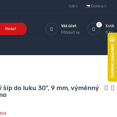
CZK
Čeština
0
Váš účet
Košík
Hledat
Přihlásit se
0 Kč
ý šíp do luku 30", 9 mm, výměnný
mo
394