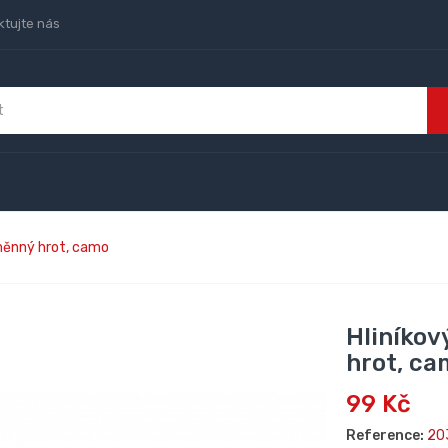
ktujte nás
ýměnný hrot, camo
Hliníkov
hrot, ca
99 Kč
Reference:
20