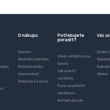
O nákupu
Potřebujete
Váš úč
poradit?
Doprava
Osobní 
Výběr ventilátoru na
Obchodní podmínky
Objedná
kamna
ookies
Možnosti platby
Dobropi
Jak umístit
Vrácení zboží
Adresy
ventilátor
Reklamace a servis
Pozor na přehřátí
í /
ventilátoru
Kontaktujte nás