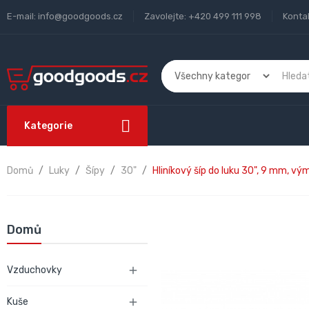
E-mail:
info@goodgoods.cz
Zavolejte:
+420 499 111 998
Konta
Kategorie
Domů
Luky
Šípy
30"
Hliníkový šíp do luku 30", 9 mm, v
Domů
Vzduchovky

Kuše
