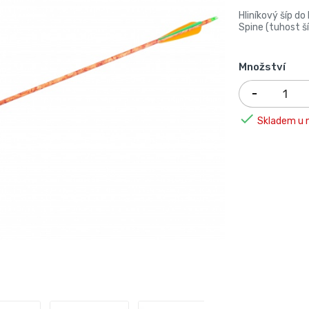
Hliníkový šíp d
Spine (tuhost ší
Množství

Skladem u n