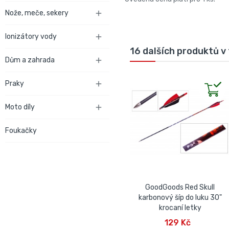
Nože, meče, sekery

Ionizátory vody

16 dalších produktů v 
Dům a zahrada

Praky

Moto díly

Foukačky
GoodGoods Red Skull
karbonový šíp do luku 30"
krocaní letky
PŘIDAT DO KOŠÍKU
129 Kč