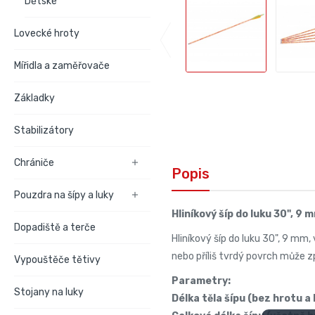
Dětské
Lovecké hroty
Mířidla a zaměřovače
Základky
Stabilizátory
Chrániče

Popis
Pouzdra na šípy a luky

Hliníkový šíp do luku 30", 9
Dopadiště a terče
Hliníkový šíp do luku 30", 9 mm
nebo příliš tvrdý povrch může z
Vypouštěče tětivy
Parametry:
Stojany na luky
Délka těla šípu (bez hrotu a 