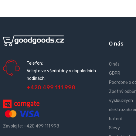
O nás
Telefon:
O nás
Volejte ve všední dny v dopoledních
GDPR
hodinách.
Podrobně o c
+420 499 111 998
Zpětný odběr
vysloužilých
elektrozařízen
baterií
Zavolejte:
+420 499 111 998
Slevy