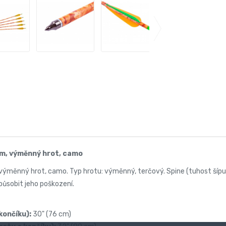
 mm, výměnný hrot, camo
, výměnný hrot, camo. Typ hrotu: výměnný, terčový. Spine (tuhost šípu
působit jeho poškození.
končíku):
30" (76 cm)