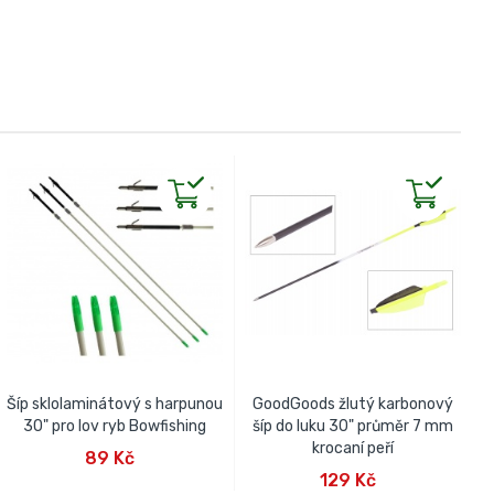
Šíp sklolaminátový s harpunou
GoodGoods žlutý karbonový
G
30" pro lov ryb Bowfishing
šíp do luku 30" průměr 7 mm
PŘIDAT DO KOŠÍKU
krocaní peří
89 Kč
PŘIDAT DO KOŠÍKU
129 Kč