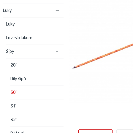
Luky

Luky
Lov ryb lukem
Šípy

28"
Díly šípů
30"
31"
32"