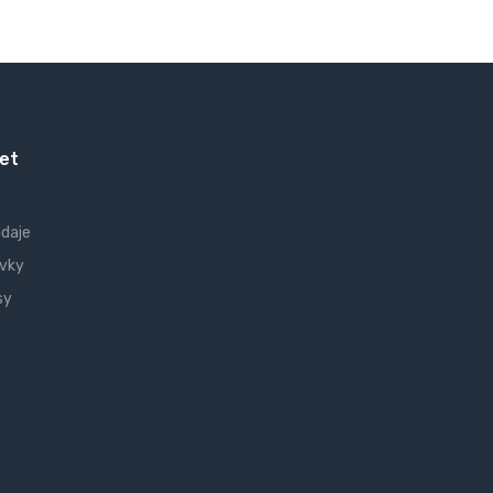
et
údaje
vky
sy