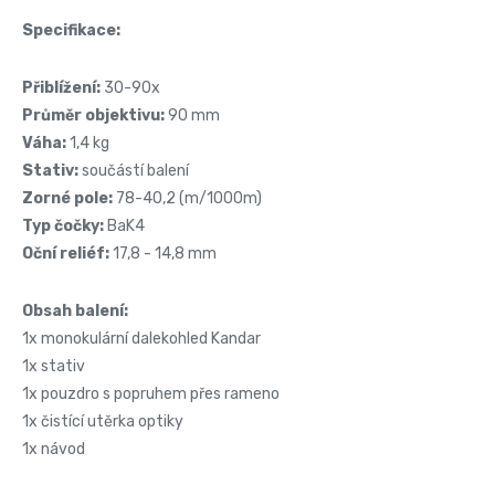
Specifikace:
Přiblížení:
30-90x
Průměr objektivu:
90 mm
Váha:
1,4 kg
Stativ:
součástí balení
Zorné pole:
78-40,2 (m/1000m)
Typ čočky:
BaK4
Oční reliéf:
17,8 - 14,8 mm
Obsah balení:
1x monokulární dalekohled Kandar
1x stativ
1x pouzdro s popruhem přes rameno
1x čistící utěrka optiky
1x návod