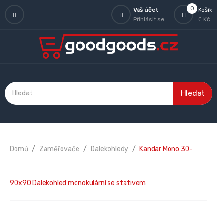
0
Váš účet
Košík
Přihlásit se
0 Kč
Hledat
Domů
Zaměřovače
Dalekohledy
Kandar Mono 30-
90x90 Dalekohled monokulární se stativem