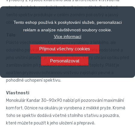
všech plochách, zvyšující kontrast a jas, v důsledku čehož
tento spektiv produkuje v celém zorném poli ostrý a jasný
Tento eshop používá k poskytování služeb, personalizaci
obraz.
reklam a analýze návštěvnosti soubory cookie.
Tělo
Více informací
Pláště všech modelů Kandar jsou vyrobeny z lehkého, ale
Přijmout všechny cookies
odolného polykarbonátu. Samotné tělo je zcela vodotěsné a
jeho vnitřní prostor je naplněn dusíkem, který chrání optiku před
Personalizovat
zamlžováním při prudkých změnách okolní teploty. Plášť je
opatřen pryžovou ochrannou vrstvou zajišťující pevné a
pohodlné uchopení spektivu.
Vlastnosti
Monokulár Kandar 30–90x90 nabízí při pozorování maximální
komfort. Očnice na okuláru je vyrobena z měkké pryže. Kromě
toho se spektiv dodává včetně stolního stativu a pouzdra,
které můžete použít k jeho uložení a přepravě.