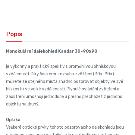
Popis
Monokulární dalekohled Kandar 30–90x90
je výkonný a praktický spektiv s proměnlivou ohniskovou
vzdáleností. Díky širokému rozsahu zvětšení (30x-90x)
můžete ze stejného místa snadno pozorovat objekty ve své
blízkosti i ve velké vzdálenosti. Plynulé ovládání zvětšení a
zaostření umožňují jednoduše a přesně přecházet z jednoho
objektu na druhý.
Optika
Veškeré optické prvky tohoto pozorovacího dalekohledu jsou
vyrobeny z vysoce kvalitního skla s antireflexní vrstvou na