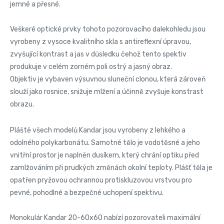
jemné a přesné.
Veškeré optické prvky tohoto pozorovacího dalekohledu jsou
vyrobeny z vysoce kvalitního skla s antireflexní úpravou,
zvyšující kontrast a jas v důsledku čehož tento spektiv
produkuje v celém zorném poli ostrý a jasný obraz.
Objektiv je vybaven výsuvnou sluneční clonou, která zároveň
slouží jako rosnice, snižuje mlžení a účinně zvyšuje konstrast
obrazu.
Pláště všech modelů Kandar jsou vyrobeny z lehkého a
odolného polykarbonátu. Samotné tělo je vodotěsné a jeho
vnitřní prostor je naplněn dusíkem, který chrání optiku před
zamlžováním při prudkých změnách okolní teploty. Plášť těla je
opatřen pryžovou ochrannou protiskluzovou vrstvou pro
pevné, pohodlné a bezpečné uchopení spektivu.
Monokulár Kandar 20-60x60 nabízí pozorovateli maximální