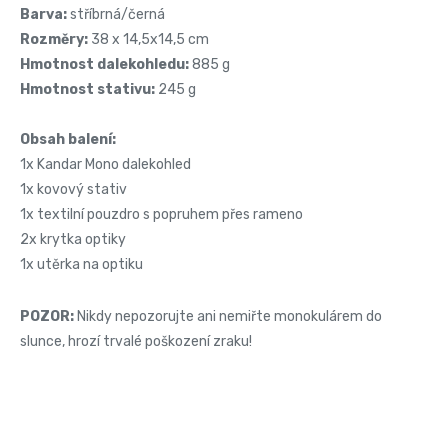
Barva:
stříbrná/černá
Rozměry:
38 x 14,5x14,5 cm
Hmotnost dalekohledu:
885 g
Hmotnost stativu:
245 g
Obsah balení:
1x Kandar Mono dalekohled
1x kovový stativ
1x textilní pouzdro s popruhem přes rameno
2x krytka optiky
1x utěrka na optiku
POZOR:
Nikdy nepozorujte ani nemiřte monokulárem do
slunce, hrozí trvalé poškození zraku!