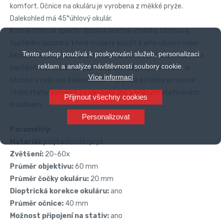
komfort. Očnice na okuláru je vyrobena z měkké pryže.
Dalekohled má 45°úhlový okulár.
Kromě toho se spektiv dodává včetně stolního stativu a
textilního pouzdra, které můžete použít k jeho uložení nebo
Tento eshop používá k poskytování služeb, personalizaci
bezpečnou přepravu. Držák stativu lze otáčet okolo tubusu a
reklam a analýze návštěvnosti soubory cookie.
nastavit tak okulár do bočních posic. Objímka na stativ je
Více informací
otočná v celé ose dalekohledu. V případě potřeby je možné
stolní stativ vyměnit za jakýkoliv jiný s běžným stativovým
Přijmout všechny cookies
šroubkem.
Personalizovat
Parametry:
Materiál:
polykarbonát/pryž
Zvětšení:
20-60x
Průměr objektivu:
60 mm
Průměr čočky okuláru:
20 mm
Dioptrická korekce okuláru:
ano
Průměr očnice:
40 mm
Možnost připojení na stativ:
ano