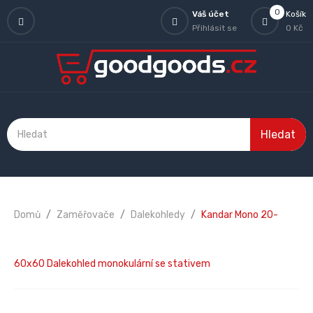
0
Váš účet
Košík
Přihlásit se
0 Kč
Hledat
Domů
Zaměřovače
Dalekohledy
Kandar Mono 20-
60x60 Dalekohled monokulární se stativem