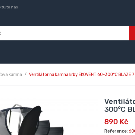
ktujte nás
šťová kamna
Ventilátor na kamna krby EKOVENT 60-300°C BLAZE 7
Ventilát
300°C B
890 Kč
Reference:
60