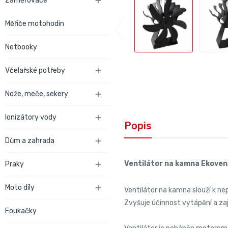
Zaměřovače

Měřiče motohodin
Netbooky
Včelařské potřeby

Nože, meče, sekery

Ionizátory vody

Popis
Dům a zahrada

Ventilátor na kamna Ekoven
Praky

Moto díly

Ventilátor na kamna slouží k ne
Zvyšuje účinnost vytápění a zaji
Foukačky