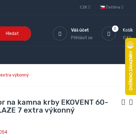
CZK
Čeština
0
Váš účet
Košík
Hledat
Přihlásit se
0 Kč
 extra výkonný
or na kamna krby EKOVENT 60-
LAZE 7 extra výkonný
054