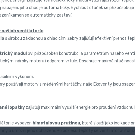
ehož energii zajišťuje termoelektrický modul využívající rozdíl teplot
 napájení, jeho chod je automatický. Rychlost otáček se přizpůsobuje 
hlazení kamen se automaticky zastaví.
 našich ventilátorů:
ělo
s širokou základnou a chladicími žebry zajišťují efektivní přenos tepl
trický modul
byl přizpůsoben konstrukci a parametrům našeho ventil
etickými nároky motoru i odporem vrtule. Dosahuje maximální účinnos
stabilním výkonem.
ry používají motory s měděnými kartáčky, naše Ekoventy jsou osazen
ané lopatky
zajišťují maximální využití energie pro proudění vzduch
ilátor je vybaven
bimetalovou pružinou
, která slouží jako indikace 
ny a umožní jeho ochlazení. Po poklesu teploty se ventilátor automa