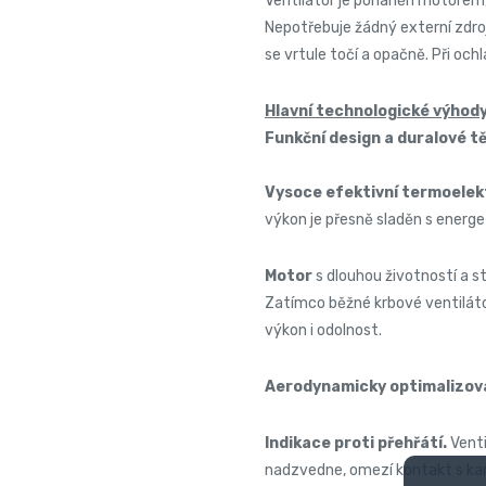
Ventilátor je poháněn motorem, j
Nepotřebuje žádný externí zdroj
se vrtule točí a opačně. Při oc
Hlavní technologické výhody
Funkční design a duralové t
Vysoce efektivní termoelek
výkon je přesně sladěn s energ
Motor
s dlouhou životností a 
Zatímco běžné krbové ventiláto
výkon i odolnost.
Aerodynamicky optimalizov
Indikace proti přehřátí.
Vent
nadzvedne, omezí kontakt s kam