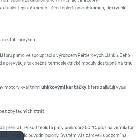
 mezi spodní základnou a horními chladicími žebry.
aktuální teplotě kamen - čím teplejší povrch kamen, tím rychleji
a a stabilní výkon.
átoru přímo ve spolupráci s výrobcem Peltierových článků. Jeho
ti a převyšuje tak běžné termoelektrické moduly dostupné na trhu.
y motory kvalitními
uhlíkovými kartáčky
, které zajišťují vyšší
u bez zbytečných ztrát.
proti přehřátí. Pokud teplota paty překročí 250 °C, pružina ventilátor
ticky vrátí do původní polohy. Systém vás zároveň upozorní na