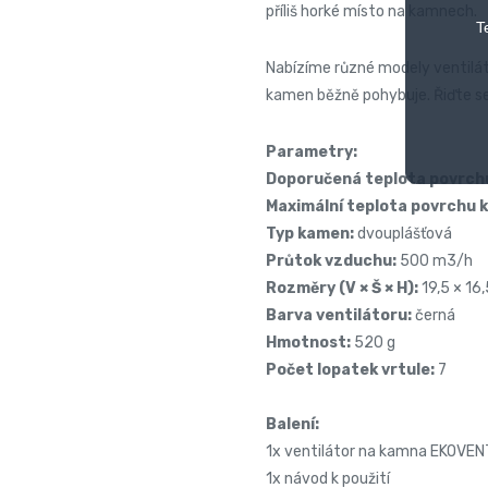
příliš horké místo na kamnech.
T
Nabízíme různé modely ventilát
kamen běžně pohybuje. Řiďte 
Parametry:
Doporučená teplota povrch
Maximální teplota povrchu 
Typ kamen:
dvouplášťová
Průtok vzduchu:
500 m3/h
Rozměry (V × Š × H):
19,5 × 16
Barva ventilátoru:
černá
Hmotnost:
520 g
Počet lopatek vrtule:
7
Balení:
1x ventilátor na kamna EKOVEN
1x návod k použití