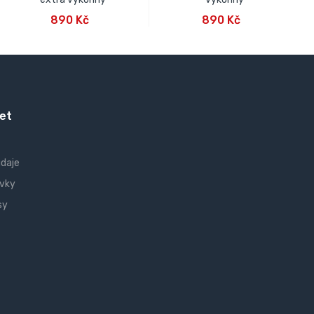
PŘIDAT DO KOŠÍKU
PŘIDAT DO KOŠÍKU
890 Kč
890 Kč
et
údaje
vky
sy