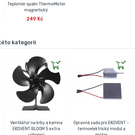
Teploměr spalin ThermoMeter
magnetický
PŘIDAT DO KOŠÍKU
249 Kč
této kategorii
Ventilátor na krby a kamna
Opravná sada pro EKOVENT -
EKOVENT BLOOM 5 extra
termoelektrický modul a
výkonný
motor