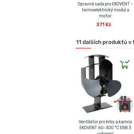
Opravná sada pro EKOVENT -
termoelektrický modul a
motor
PŘIDAT DO KOŠÍKU
371 Kč
11 dalších produktů v 
Ventilátor pro krby a kamna
EKOVENT 60-300 °C ERB 3
výkonný