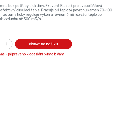
amna bez potřeby elektřiny. Ekovent Blaze 7 pro dvouplášťová
 efektivní cirkulaci tepla. Pracuje při teplotě povrchu kamen 70–180
), automaticky reguluje výkon a rovnoměrně rozvádí teplo po
tok vzduchu až 500 m3/h.
PŘIDAT DO KOŠÍKU
ás - připraveno k odeslání přímo k Vám