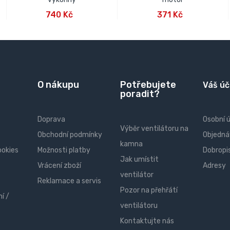
PŘIDAT DO KOŠÍKU
PŘIDAT DO KOŠÍKU
740 Kč
371 Kč
O nákupu
Potřebujete
Váš úč
poradit?
Doprava
Osobní 
Výběr ventilátoru na
Obchodní podmínky
Objedná
kamna
ookies
Možnosti platby
Dobropi
Jak umístit
Vrácení zboží
Adresy
ventilátor
Reklamace a servis
Pozor na přehřátí
í /
ventilátoru
Kontaktujte nás