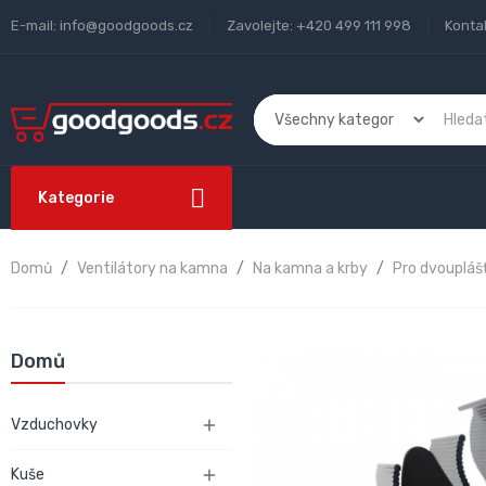
E-mail:
info@goodgoods.cz
Zavolejte:
+420 499 111 998
Konta
Kategorie
Domů
Ventilátory na kamna
Na kamna a krby
Pro dvouplá
Domů
Vzduchovky

Kuše
