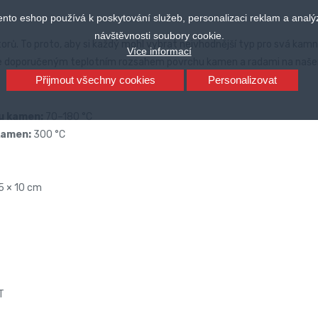
ento eshop používá k poskytování služeb, personalizaci reklam a analý
návštěvnosti soubory cookie.
orů. To proto, aby si každý mohl vybrat nejvhodnější typ pro svá kamn
Více informací
se doporučeným teplotním rozsahem povrchu kamen a radami na naše
Přijmout všechny cookies
Personalizovat
u kamen:
70–180 °C
kamen:
300 °C
,5 × 10 cm
T