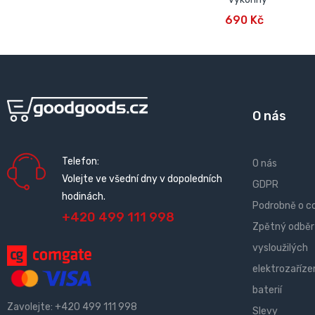
PŘIDAT DO KOŠÍKU
690 Kč
O nás
Telefon:
O nás
Volejte ve všední dny v dopoledních
GDPR
hodinách.
Podrobně o c
+420 499 111 998
Zpětný odběr
vysloužilých
elektrozařízen
baterií
Zavolejte:
+420 499 111 998
Slevy