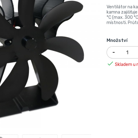
Ventilátor na k
kamna zajišťuje
°C (max. 300 °C
místnosti. Prů
Množství

Skladem u n