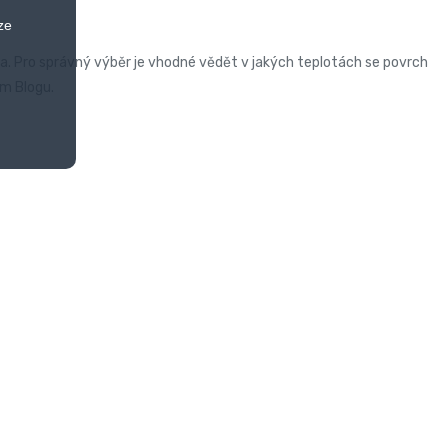
ze
a. Pro správný výběr je vhodné vědět v jakých teplotách se povrch
m Blogu.