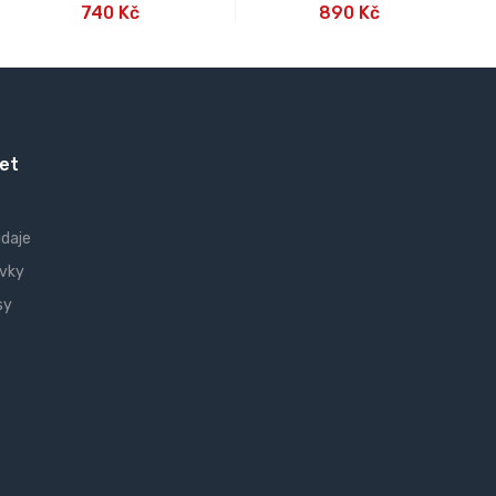
740 Kč
890 Kč
et
údaje
vky
sy