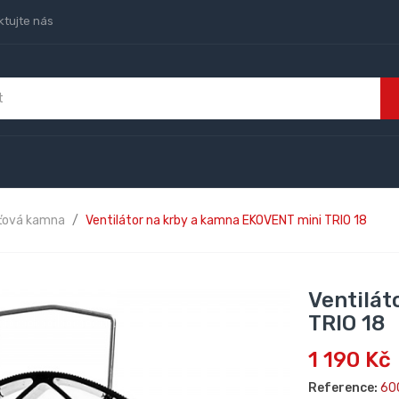
ktujte nás
šťová kamna
Ventilátor na krby a kamna EKOVENT mini TRIO 18
Ventilát
TRIO 18
1 190 Kč
Reference:
60