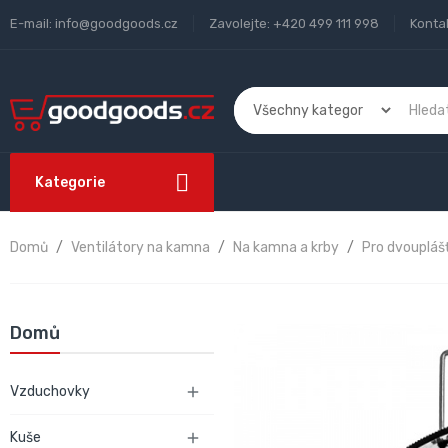
E-mail:
info@goodgoods.cz
Zavolejte:
+420 499 111 998
Konta
Kategorie
Domů
Ventilátory na kamna
Na kamna a krby
Pro dvouplá
Domů
Vzduchovky

Kuše
