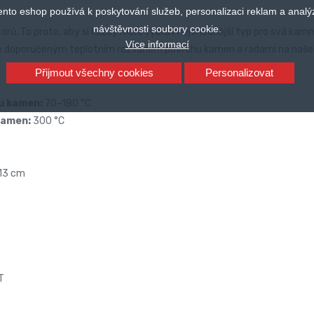
ento eshop používá k poskytování služeb, personalizaci reklam a analý
návštěvnosti soubory cookie.
orů. To proto, aby si každý mohl vybrat nejvhodnější typ pro svá kamn
Více informací
se doporučeným teplotním rozsahem povrchu kamen a radami na naše
Přijmout všechny cookies
Personalizovat
u kamen:
70–180 °C
kamen:
300 °C
 13 cm
T