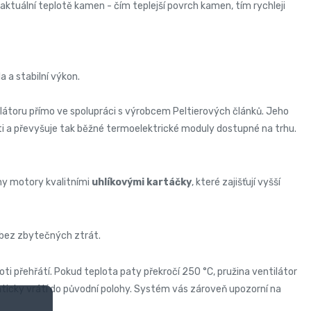
aktuální teplotě kamen - čím teplejší povrch kamen, tím rychleji
a a stabilní výkon.
átoru přímo ve spolupráci s výrobcem Peltierových článků. Jeho
ti a převyšuje tak běžné termoelektrické moduly dostupné na trhu.
y motory kvalitními
uhlíkovými kartáčky
, které zajišťují vyšší
u bez zbytečných ztrát.
proti přehřátí. Pokud teplota paty překročí 250 °C, pružina ventilátor
ticky vrátí do původní polohy. Systém vás zároveň upozorní na