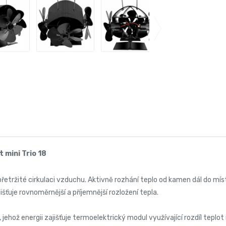
 mini Trio 18
přetržité cirkulaci vzduchu. Aktivně rozhání teplo od kamen dál do mís
šťuje rovnoměrnější a příjemnější rozložení tepla.
ehož energii zajišťuje termoelektrický modul využívající rozdíl teplot