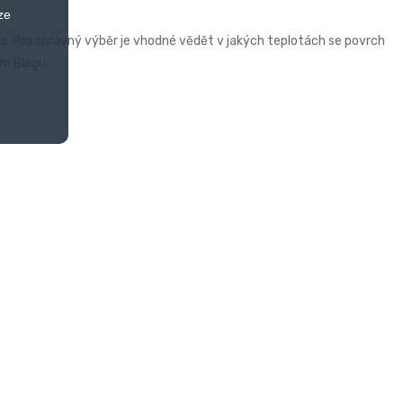
ze
a. Pro správný výběr je vhodné vědět v jakých teplotách se povrch
m Blogu.