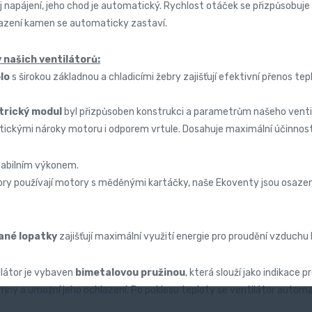
 napájení, jeho chod je automatický. Rychlost otáček se přizpůsobuje 
hlazení kamen se automaticky zastaví.
 našich ventilátorů:
ělo
s širokou základnou a chladicími žebry zajišťují efektivní přenos tepl
trický modul
byl přizpůsoben konstrukci a parametrům našeho ventil
etickými nároky motoru i odporem vrtule. Dosahuje maximální účinnos
stabilním výkonem.
ry používají motory s měděnými kartáčky, naše Ekoventy jsou osazen
ané lopatky
zajišťují maximální využití energie pro proudění vzduch
ilátor je vybaven
bimetalovou pružinou
, která slouží jako indikace 
ny a umožní jeho ochlazení. Po poklesu teploty se ventilátor automa