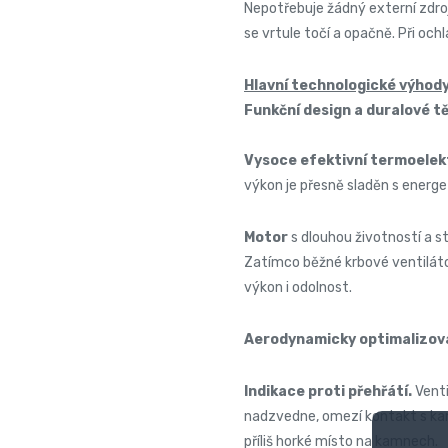
Nepotřebuje žádný externí zdroj
se vrtule točí a opačně. Při oc
Hlavní technologické výhody
Funkční design a duralové t
Vysoce efektivní termoelek
výkon je přesně sladěn s energ
Motor
s dlouhou životností a 
Zatímco běžné krbové ventiláto
výkon i odolnost.
Aerodynamicky optimalizov
Indikace proti přehřátí.
Vent
nadzvedne, omezí kontakt s kam
příliš horké místo na kamnech.