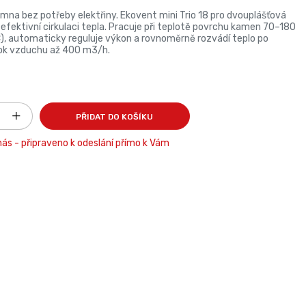
amna bez potřeby elektřiny. Ekovent mini Trio 18 pro dvouplášťová
 efektivní cirkulaci tepla. Pracuje při teplotě povrchu kamen 70–180
), automaticky reguluje výkon a rovnoměrně rozvádí teplo po
tok vzduchu až 400 m3/h.
PŘIDAT DO KOŠÍKU
ás - připraveno k odeslání přímo k Vám