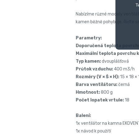
T
Nabízíme různé modely ventilát
kamen běžně pohybuje. Řiďte 
Parametry:
Doporučená teplota povrch
Maximální teplota povrchu 
Typ kamen:
dvouplášťová
Průtok vzduchu:
400 m3/h
Rozměry (V × Š × H):
15 × 18 ×
Barva ventilátoru:
černá
Hmotnost:
800 g
Počet lopatek vrtule:
18
Balení:
1x ventilátor na kamna EKOVEN
1x návod k použití