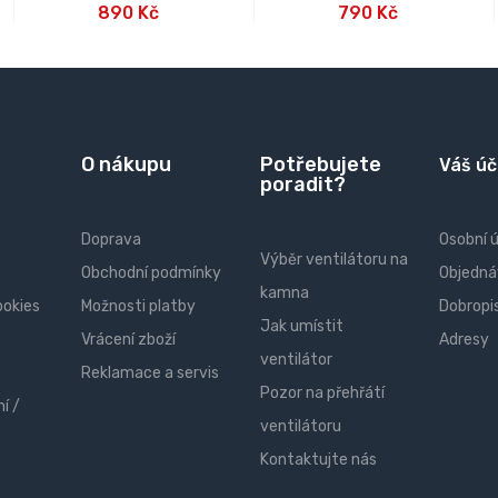
890 Kč
790 Kč
O nákupu
Potřebujete
Váš úč
poradit?
Doprava
Osobní 
Výběr ventilátoru na
Obchodní podmínky
Objedná
kamna
ookies
Možnosti platby
Dobropi
Jak umístit
Vrácení zboží
Adresy
ventilátor
Reklamace a servis
Pozor na přehřátí
í /
ventilátoru
Kontaktujte nás