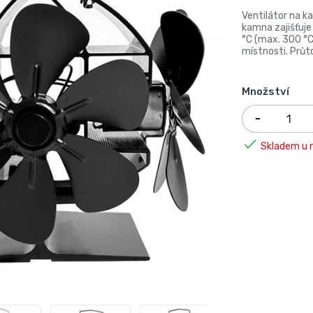
Ventilátor na k
kamna zajišťuje
°C (max. 300 °C
místnosti. Prů
Množství

Skladem u n