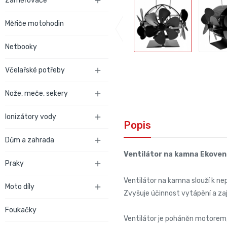
Zaměřovače

Měřiče motohodin
Netbooky
Včelařské potřeby

Nože, meče, sekery

Ionizátory vody

Popis
Dům a zahrada

Ventilátor na kamna Ekovent
Praky

Ventilátor na kamna slouží k ne
Moto díly

Zvyšuje účinnost vytápění a zaji
Foukačky
Ventilátor je poháněn motorem, j