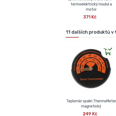
termoelektrický modul a
motor
PŘIDAT DO KOŠÍKU
371 Kč
11 dalších produktů v 
Teploměr spalin ThermoMete
magnetický
PŘIDAT DO KOŠÍKU
249 Kč