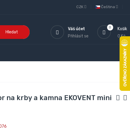
CZK
Čeština
0
Váš účet
Košík
Hledat
Přihlásit se
0 Kč
or na krby a kamna EKOVENT mini
076