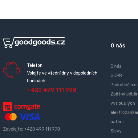
O nás
Telefon:
O nás
Volejte ve všední dny v dopoledních
GDPR
hodinách.
Podrobně o c
+420 499 111 998
Zpětný odběr
vysloužilých
elektrozařízen
baterií
Zavolejte:
+420 499 111 998
Slevy