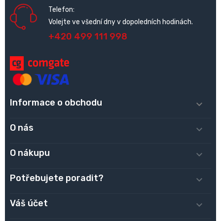
Telefon:
Volejte ve všední dny v dopoledních hodinách.
+420 499 111 998
Informace o obchodu

O nás

O nákupu

Potřebujete poradit?

Váš účet
