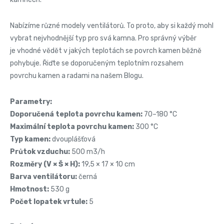
Nabízíme různé modely ventilátorů. To proto, aby si každý mohl
vybrat nejvhodnější typ pro svá kamna. Pro správný výběr
je vhodné vědět v jakých teplotách se povrch kamen běžně
pohybuje. Řiďte se doporučeným teplotním rozsahem
povrchu kamen a radami na našem Blogu.
Parametry:
Doporučená teplota povrchu kamen:
70–180 °C
Maximální teplota povrchu kamen:
300 °C
Typ kamen:
dvouplášťová
Průtok vzduchu:
500 m3/h
Rozměry (V × Š × H):
19,5 × 17 × 10 cm
Barva ventilátoru:
černá
Hmotnost:
530 g
Počet lopatek vrtule:
5