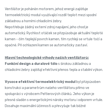
Ventilátor je poháněn motorem, jehož energii zajišťuje
termoelektrický modul využívající rozdíl teplot mezi spodní
základnou a horními chladicími žebry.
Nepotřebuje žádný externí zdroj napájení, jeho chod je
automatický. Rychlost otáček se přizpůsobuje aktuální teplotě
kamen - čím teplejší povrch kamen, tím rychleji se vrtule točí a
opačně. Při ochlazení kamen se automaticky zastaví.
Hlavní technologické výhody našich ventilátorů:
Funkční design a duralové tělo
s širokou základnou a
chladicími žebry zajišťují efektivní přenos tepla a stabilní výkon.
Vysoce efektivní termoelektrický modul
byl přizpůsoben
konstrukci a parametrům našeho ventilátoru přímo ve
spolupráci s výrobcem Peltierových článků. Jeho výkon je
přesně sladěn s energetickými nároky motoru i odporem vrtule.
Dosahuje maximální účinnosti a převyšuje tak běžné