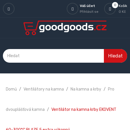
0
Váš účet
Košík
Přihlásit se
0 Kč
Hledat
Domů
Ventilátory na kamna
Na kamna a krby
Pro
dvouplášťová kamna
Ventilátor na kamna krby EKOVENT
60-300°C BLAZE 5 extra výkonný