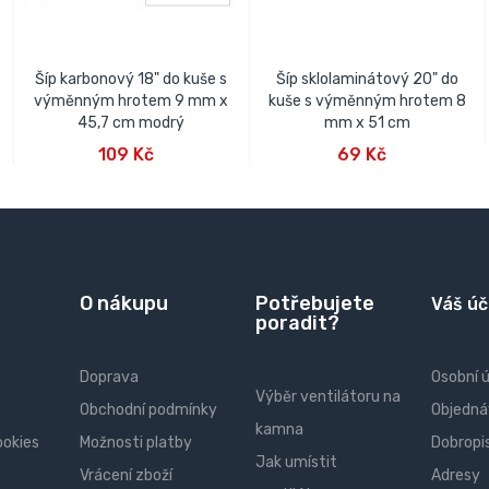
Šíp karbonový 18" do kuše s
Šíp sklolaminátový 20" do
výměnným hrotem 9 mm x
kuše s výměnným hrotem 8
45,7 cm modrý
mm x 51 cm
PŘIDAT DO KOŠÍKU
PŘIDAT DO KOŠÍKU
109 Kč
69 Kč
O nákupu
Potřebujete
Váš úč
poradit?
Doprava
Osobní 
Výběr ventilátoru na
Obchodní podmínky
Objedná
kamna
ookies
Možnosti platby
Dobropi
Jak umístit
Vrácení zboží
Adresy