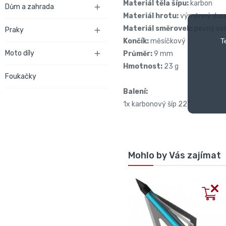
Materiál těla šípu:
karbon
Dům a zahrada

Materiál hrotu:
výměnný dural
Materiál směrovek:
pevný svě
Praky

Končík:
měsíčkový
T
Moto díly

Průměr:
9 mm
Hmotnost:
23 g
Foukačky
Balení:
1x karbonový šíp 22"
Mohlo by Vás zajímat