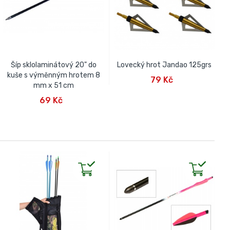
Šíp sklolaminátový 20" do
Lovecký hrot Jandao 125grs
PŘIDAT DO KOŠÍKU
kuše s výměnným hrotem 8
79 Kč
mm x 51 cm
PŘIDAT DO KOŠÍKU
69 Kč