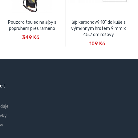
Pouzdro toulec na šípy s
Šíp karbonový 18" do kuše s
popruhem přes rameno
výměnným hrotem 9 mm x
PŘIDAT DO KOŠÍKU
45,7 cm růžový
349 Kč
PŘIDAT DO KOŠÍKU
109 Kč
et
údaje
vky
sy