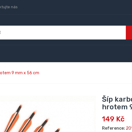
ktujte nás
hrotem 9 mm x 56 cm
Šíp kar
hrotem 
149 Kč
Reference:
20