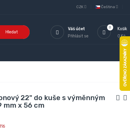
CZK
Čeština
0
Váš účet
Košík
Hledat
Přihlásit se
0 Kč
bonový 22" do kuše s výměnným
9 mm x 56 cm
116