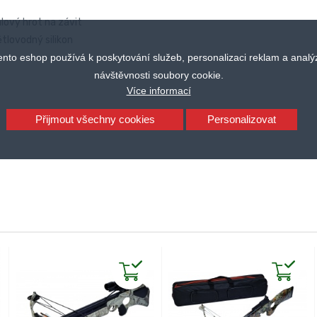
ový hrot na závit
tlovodný silikon
ento eshop používá k poskytování služeb, personalizaci reklam a analý
návštěvnosti soubory cookie.
Více informací
Přijmout všechny cookies
Personalizovat