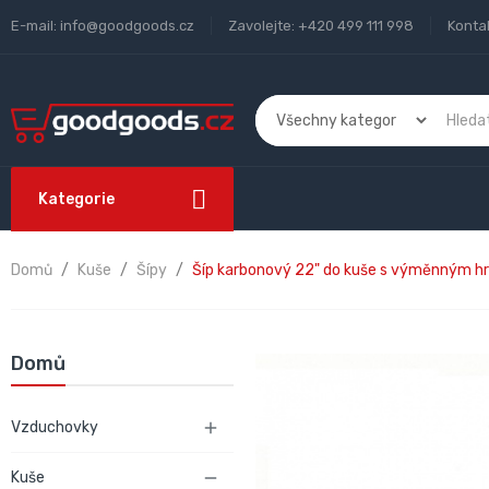
E-mail:
info@goodgoods.cz
Zavolejte:
+420 499 111 998
Konta
Kategorie
Domů
Kuše
Šípy
Šíp karbonový 22" do kuše s výměnným 
Domů
Vzduchovky

Kuše
