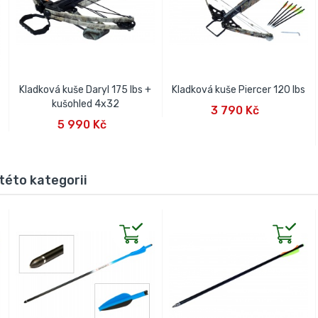
Kladková kuše Daryl 175 lbs +
Kladková kuše Piercer 120 lbs
PŘIDAT DO KOŠÍKU
kušohled 4x32
3 790 Kč
PŘIDAT DO KOŠÍKU
5 990 Kč
této kategorii