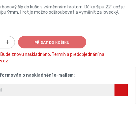
karbonový šíp do kuše s výměnným hrotem. Délka šípu 22" což je
ípu 9mm. Hrot je možno odšroubovat a vyměnit za lovecký.
PŘIDAT DO KOŠÍKU
Bude znovu naskladněno. Termín a předobjednání na
s.cz
nformován o naskladnění e-mailem: