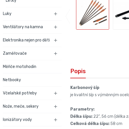
Letky
Luky

Ventilátory na kamna

Elektronika nejen pro děti

Zaměřovače

Měřiče motohodin
Popis
Netbooky
Karbonový šíp
Včelařské potřeby

je kvalitní šíp s výměnným oc
Nože, meče, sekery

Parametry:
Délka šípu:
22", 56 cm (délka 
Ionizátory vody

Celková délka šípu:
58 cm