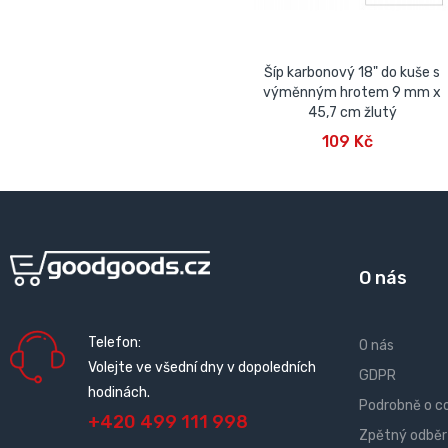
Šíp karbonový 18" do kuše s
výměnným hrotem 9 mm x
45,7 cm žlutý
PŘIDAT DO KOŠÍKU
109 Kč
O nás
Telefon:
O nás
Volejte ve všední dny v dopoledních
GDPR
hodinách.
Podrobně o c
+420 499 111 998
Zpětný odběr