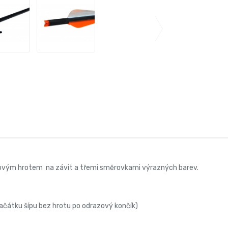
elovým hrotem na závit a třemi směrovkami výrazných barev.
začátku šípu bez hrotu po odrazový končík)