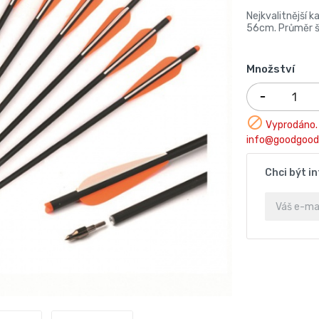
Nejkvalitnější 
56cm. Průměr š
Množství

Vyprodáno. 
info@goodgood
Chci být i