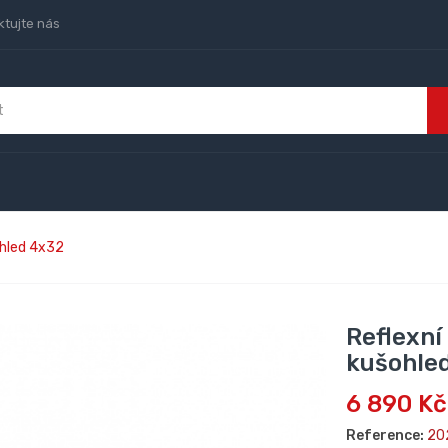
ktujte nás
ohled 4x32
Reflexní
kušohle
6 890 Kč
Reference:
20