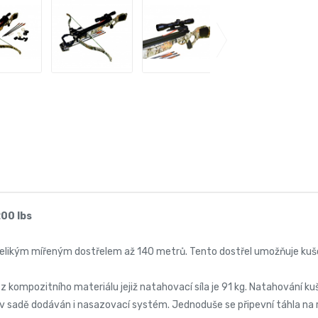
00 lbs
 s velikým mířeným dostřelem až 140 metrů. Tento dostřel umožňuje k
 kompozitního materiálu jejiž natahovací síla je 91 kg. Natahování kuš
e v sadě dodáván i nasazovací systém. Jednoduše se připevní táhla na