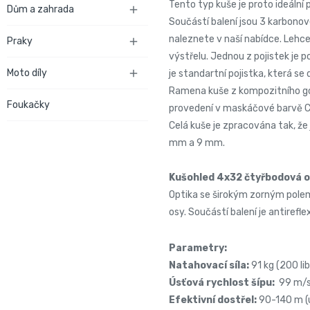
Tento typ kuše je proto ideální 
Dům a zahrada

Součástí balení jsou 3 karbono
naleznete v naší nabídce. Lehc
Praky

výstřelu. Jednou z pojistek je po
Moto díly

je standartní pojistka, která s
Ramena kuše z kompozitního go
Foukačky
provedení v maskáčové barvě CAM
Celá kuše je zpracována tak, že
mm a 9 mm.
Kušohled 4x32 čtyřbodová 
Optika se širokým zorným polem 
osy. Součástí balení je antirefle
Parametry:
Natahovací síla:
91 kg (200 lib
Úsťová rychlost šípu:
99 m/s
Efektivní dostřel:
90-140 m (u