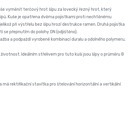
e vyměnit terčový hrot šípu za lovecký řezný hrot, který
 šípů. Kuše je opatřena dvěma pojistkami proti nechtěnému
 jelikož při výstřelu bez šípu hrozí destrukce ramen. Druhá pojistka
tí se přepnutím do polohy ON (odjištěno).
žba a podpaždí vyrobené kombinací duralu a odolného polymeru,
životnost. Ideálním střelivem pro tuto kuši jsou šípy o průměru 8
 rektifikační stavítka pro štelování horizontální a vertikální