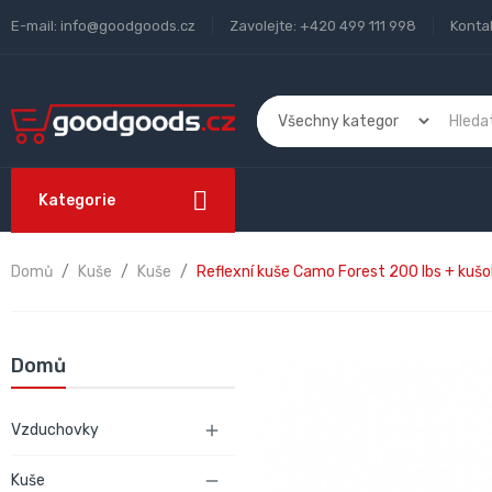
E-mail:
info@goodgoods.cz
Zavolejte:
+420 499 111 998
Konta
Kategorie
Domů
Kuše
Kuše
Reflexní kuše Camo Forest 200 lbs + kuš
Domů
Vzduchovky

Kuše
