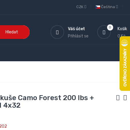
CZK
Čeština
0
Váš účet
Košík
Hledat
Přihlásit se
0 Kč
 kuše Camo Forest 200 lbs +
d 4x32
202