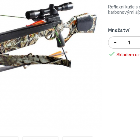
Reflexní kuše s
karbonovými šíp
Množství

Skladem u n