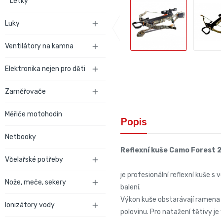
Letky
Luky

Ventilátory na kamna

Elektronika nejen pro děti

Zaměřovače

Měřiče motohodin
Popis
Netbooky
Reflexní kuše Camo Forest 2
Včelařské potřeby

je profesionální reflexní kuše
Nože, meče, sekery

balení.
Výkon kuše obstarávají ramena z
Ionizátory vody

polovinu. Pro natažení tětivy j