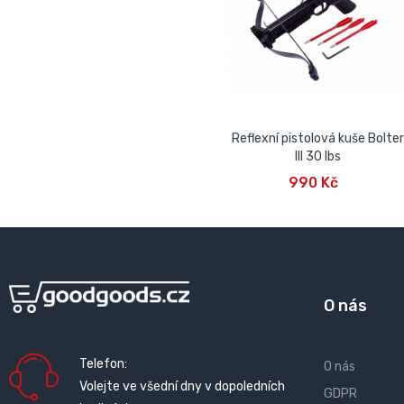
Reflexní pistolová kuše Bolter
III 30 lbs
PŘIDAT DO KOŠÍKU
990 Kč
O nás
Telefon:
O nás
Volejte ve všední dny v dopoledních
GDPR