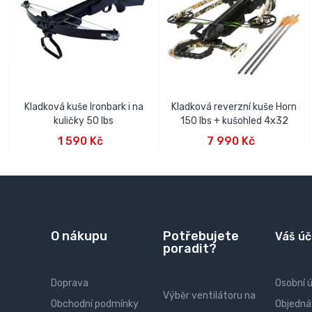
Kladková kuše Ironbark i na
Kladková reverzní kuše Horn
kuličky 50 lbs
150 lbs + kušohled 4x32
PŘIDAT DO KOŠÍKU
PŘIDAT DO KOŠÍKU
1 590 Kč
7 990 Kč
O nákupu
Potřebujete
Váš úč
poradit?
Doprava
Osobní 
Výběr ventilátoru na
Obchodní podmínky
Objedná