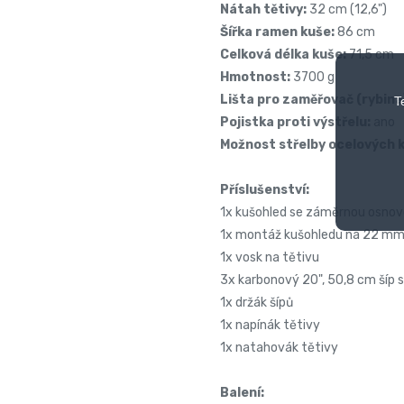
Nátah tětivy:
32 cm (12,6")
Šířka ramen kuše:
86 cm
Celková délka kuše:
71,5 cm
Hmotnost:
3700 g
Lišta pro zaměřovač (rybina
T
Pojistka proti výstřelu:
ano
Možnost střelby ocelových k
Příslušenství:
1x kušohled se záměrnou osno
1x montáž kušohledu na 22 mm
1x vosk na tětivu
3x karbonový 20", 50,8 cm šíp
1x držák šípů
1x napínák tětivy
1x natahovák tětivy
Balení: