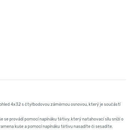
ušohled 4x32 s čtyřbodovou záměrnou osnovou, který je součástí
e se provádí pomocí napínáku tětivy, který natahovací sílu sníží o
 ramena kuše a pomocí napínáku tětivu nasadíte či sesadíte.