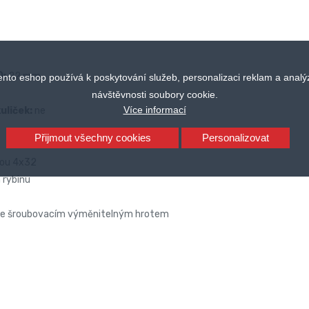
):
22 mm
ento eshop používá k poskytování služeb, personalizaci reklam a analý
návštěvnosti soubory cookie.
Více informací
uliček:
ne
Přijmout všechny cookies
Personalizovat
vou 4x32
 rybinu
 se šroubovacím výměnitelným hrotem