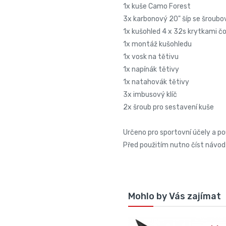
1x kuše Camo Forest
3x karbonový 20" šíp se šrou
1x kušohled 4 x 32s krytkami č
1x montáž kušohledu
1x vosk na tětivu
1x napínák tětivy
1x natahovák tětivy
3x imbusový klíč
2x šroub pro sestavení kuše
Určeno pro sportovní účely a po
Před použitím nutno číst návod 
Mohlo by Vás zajímat