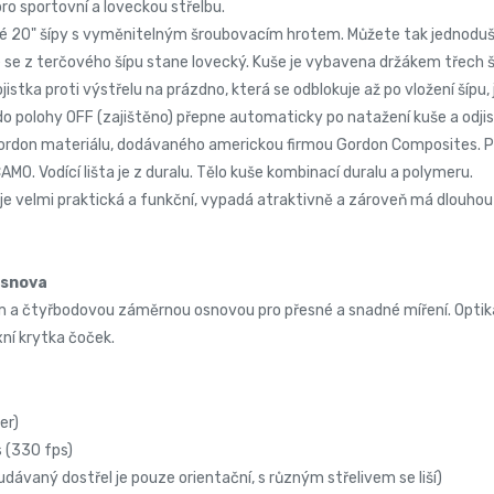
pro sportovní a loveckou střelbu.
vé 20" šípy s vyměnitelným šroubovacím hrotem. Můžete tak jednodušš
e se z terčového šípu stane lovecký. Kuše je vybavena držákem třech
jistka proti výstřelu na prázdno, která se odblokuje až po vložení šípu,
e do polohy OFF (zajištěno) přepne automaticky po natažení kuše a odjis
rdon materiálu, dodávaného americkou firmou Gordon Composites. Pa
O. Vodící lišta je z duralu. Tělo kuše kombinací duralu a polymeru.
 je velmi praktická a funkční, vypadá atraktivně a zároveň má dlouhou 
osnova
a čtyřbodovou záměrnou osnovou pro přesné a snadné míření. Optika má
xní krytka čoček.
er)
 (330 fps)
dávaný dostřel je pouze orientační, s různým střelivem se liší)