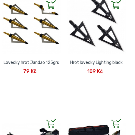
Lovecký hrot Jandao 125grs
Hrot lovecký Lighting black
PŘIDAT DO KOŠÍKU
PŘIDAT DO KOŠÍKU
79 Kč
109 Kč