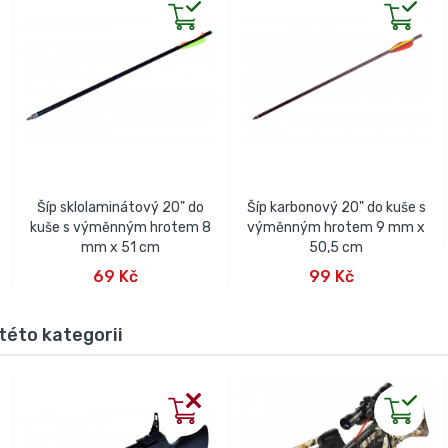
Šíp sklolaminátový 20" do
Šíp karbonový 20" do kuše s
kuše s výměnným hrotem 8
výměnným hrotem 9 mm x
mm x 51 cm
50,5 cm
PŘIDAT DO KOŠÍKU
PŘIDAT DO KOŠÍKU
69 Kč
99 Kč
této kategorii