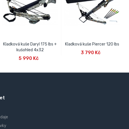
Kladková kuše Daryl 175 lbs +
Kladková kuše Piercer 120 lbs
PŘIDAT DO KOŠÍKU
kušohled 4x32
3 790 Kč
PŘIDAT DO KOŠÍKU
5 990 Kč
et
údaje
vky