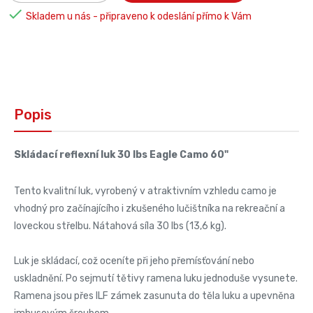

Skladem u nás - připraveno k odeslání přímo k Vám
Popis
Skládací reflexní luk 30 lbs Eagle Camo 60"
Tento kvalitní luk, vyrobený v atraktivním vzhledu camo je
vhodný pro začínajícího i zkušeného lučištníka na rekreační a
loveckou střelbu. Nátahová síla 30 lbs (13,6 kg).
Luk je skládací, což oceníte při jeho přemísťování nebo
uskladnění. Po sejmutí tětivy ramena luku jednoduše vysunete.
Ramena jsou přes ILF zámek zasunuta do těla luku a upevněna