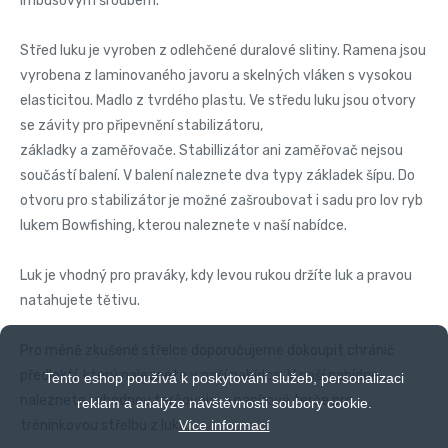
imbusovým šroubem.
Střed luku je vyroben z odlehčené duralové slitiny. Ramena jsou
vyrobena z laminovaného javoru a skelných vláken s vysokou
elasticitou. Madlo z tvrdého plastu. Ve středu luku jsou otvory
se závity pro připevnění stabilizátoru,
základky a zaměřovače. Stabillizátor ani zaměřovač nejsou
součástí balení. V balení naleznete dva typy základek šípu. Do
otvoru pro stabilizátor je možné zašroubovat i sadu pro lov ryb
lukem Bowfishing, kterou naleznete v naší nabídce.
Luk je vhodný pro praváky, kdy levou rukou držíte luk a pravou
natahujete tětivu.
Pro méně zkušené střelce doporučujeme dokoupit chránič
předloktí, který naleznete v naší nabídce. V naší nabídce
Tento eshop používá k poskytování služeb, personalizaci
naleznete i vhodnou terčovnici a papírové terče pro
reklam a analýze návštěvnosti soubory cookie.
tréninkovou střelbu z luku.
Více informací