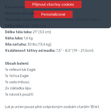
Přijmout všechny cookies
Parametry:
Materiál těla luku:
dural
Personalizovat
Materiál ramen luku:
laminovaný javor se
skelnými vlákny
Délka luku:
60 " (152 cm)
Délka těla luku:
21" (53 cm)
Váha luku:
1,6 kg
Síla nátahu:
30 lbs (13,6 kg)
Vzdálenost tětivy od madla:
7,5" - 8,5" (19 - 21,5cm)
Obsah balení:
1x reflexní luk Eagle
1x tětiva Eagle
1x sada imbusů
2x základka šípu
1x návod k použití
Luk je určen pouze plně svéprávným osobám starším 18 let.