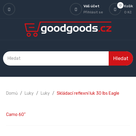
0
Váš účet
Košík
Přihlásit se
0 Kč
Hledat
Domů
Luky
Luky
Skládací reflexní luk 30 lbs Eagle
Camo 60"