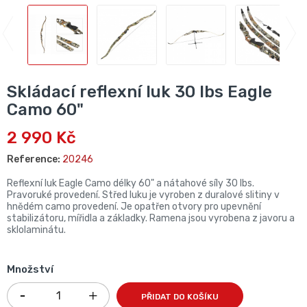
Skládací reflexní luk 30 lbs Eagle
Camo 60"
2 990 Kč
Reference:
20246
Reflexní luk Eagle Camo délky 60" a nátahové síly 30 lbs.
Pravoruké provedení. Střed luku je vyroben z duralové slitiny v
hnědém camo provedení. Je opatřen otvory pro upevnění
stabilizátoru, mířidla a základky. Ramena jsou vyrobena z javoru a
sklolaminátu.
Množství
PŘIDAT DO KOŠÍKU